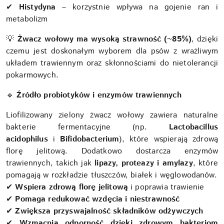
✔
Histydyna
– korzystnie wpływa na gojenie ran i
metabolizm
💡
Żwacz wołowy ma wysoką strawność (~85%)
, dzięki
czemu jest doskonałym wyborem dla psów z wrażliwym
układem trawiennym oraz skłonnościami do nietolerancji
pokarmowych.
🔹
Źródło probiotyków i enzymów trawiennych
Liofilizowany zielony żwacz wołowy zawiera naturalne
bakterie fermentacyjne (np.
Lactobacillus
acidophilus
i
Bifidobacterium
), które wspierają zdrową
florę jelitową. Dodatkowo dostarcza enzymów
trawiennych, takich jak
lipazy, proteazy i amylazy
, które
pomagają w rozkładzie tłuszczów, białek i węglowodanów.
✔
Wspiera zdrową florę jelitową
i poprawia trawienie
✔
Pomaga redukować wzdęcia i niestrawność
✔
Zwiększa przyswajalność składników odżywczych
✔
Wzmacnia odporność dzięki zdrowym bakteriom