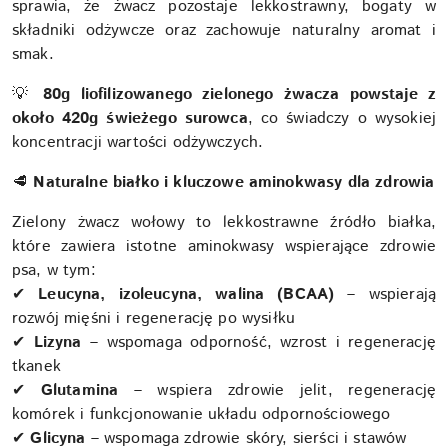
sprawia, że żwacz pozostaje lekkostrawny, bogaty w
składniki odżywcze oraz zachowuje naturalny aromat i
smak.
💡
8
0g liofilizowanego zielonego żwacza powstaje z
około 420g świeżego surowca
, co świadczy o wysokiej
koncentracji wartości odżywczych.
🥩
Naturalne białko i kluczowe aminokwasy dla zdrowia
Zielony żwacz wołowy to lekkostrawne źródło białka,
które zawiera istotne aminokwasy wspierające zdrowie
psa, w tym:
✔
Leucyna, izoleucyna, walina (BCAA)
– wspierają
rozwój mięśni i regenerację po wysiłku
✔
Lizyna
– wspomaga odporność, wzrost i regenerację
tkanek
✔
Glutamina
– wspiera zdrowie jelit, regenerację
komórek i funkcjonowanie układu odpornościowego
✔
Glicyna
– wspomaga zdrowie skóry, sierści i stawów