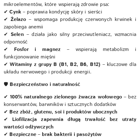
mikroelementów, które wspierają zdrowie psa:
✔
Cynk
– poprawia kondycję skóry i sierści
✔
Żelazo
– wspomaga produkcję czerwonych krwinek i
zapobiega anemii
✔
Selen
– działa jako silny przeciwutleniacz, wzmacnia
odporność
✔
Fosfor i magnez
– wspierają metabolizm i
funkcjonowanie mięśni
✔
Witaminy z grupy B (B1, B2, B6, B12)
– kluczowe dla
układu nerwowego i produkcji energii.
🛡
Bezpieczeństwo i naturalność
✔
100% naturalnego zielonego żwacza wołowego
– bez
konserwantów, barwników i sztucznych dodatków
✔
Bez zbóż, glutenu, soi i produktów ubocznych
✔
Liofilizacja zapewnia długą trwałość bez utraty
wartości odżywczych
✔
Bezpieczne – brak bakterii i pasożytów