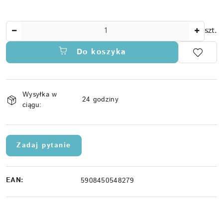
Ilość
szt.
Do koszyka
Dostępność
Wysyłka w
i
24 godziny
ciągu:
dostawa
Zadaj pytanie
EAN:
5908450548279