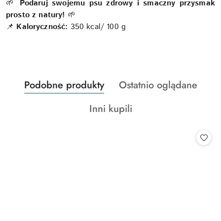
🌱
Podaruj swojemu psu zdrowy i smaczny przysmak
prosto z natury!
🌱
📌
Kaloryczność:
350 kcal/ 100 g
Produkty
Produkty
Podobne produkty
Ostatnio oglądane
Pomiń karuzelę produktów
o
o
Produkty
Inni kupili
statusie:
statusie:
o
statusie: