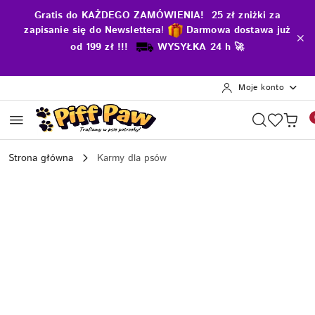
Przejdź do treści głównej
Przejdź do wyszukiwarki
Przejdź do moje konto
Przejdź do menu głównego
Przejdź do opisu produktu
Przejdź do stopki
Gratis do KAŻDEGO ZAMÓWIENIA! 25 zł zniżki za
zapisanie się do Newslettera
!
D
armowa dostawa już
od 199 zł !!!
WYSYŁKA 24 h 🚀
Moje konto
Strona główna
Karmy dla psów