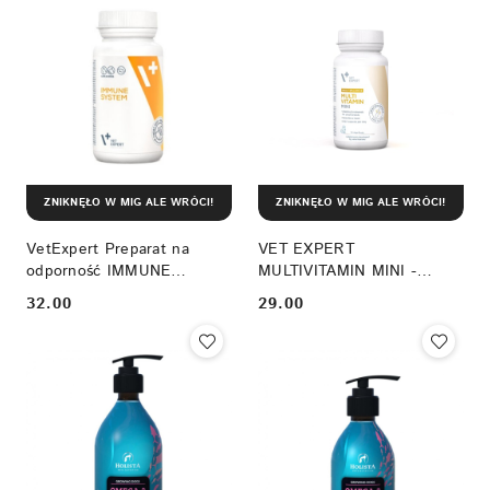
ZNIKNĘŁO W MIG ALE WRÓCI!
ZNIKNĘŁO W MIG ALE WRÓCI!
VetExpert Preparat na
VET EXPERT
odporność IMMUNE
MULTIVITAMIN MINI -
SYSTEM 30 kapsułek
preparat witaminowo-
32.00
29.00
Cena:
Cena:
mineralny dla psów ras
małych i kotów