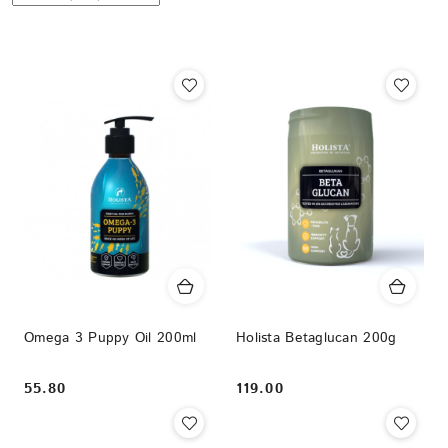
według
sortowanie:
Nazwa
(Z-
A).
Omega 3 Puppy Oil 200ml
Holista Betaglucan 200g
55.80
119.00
Cena:
Cena: