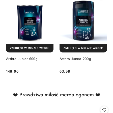
ZNIKNĘŁO W MIG ALE WRÓCI!
ZNIKNĘŁO W MIG ALE WRÓCI!
Arthro Junior 600g
Arthro Junior 200g
149.00
63.98
Cena:
Cena:
Produkty
❤️ Prawdziwa miłość merda ogonem ❤️
Pomiń karuzelę produktów
o
statusie: