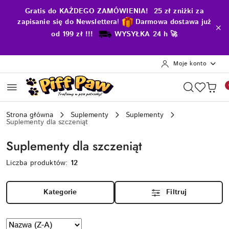
Przejdź do treści głównej
Przejdź do wyszukiwarki
Przejdź do moje konto
Przejdź do menu głównego
Przejdź do stopki
Gratis do KAŻDEGO ZAMÓWIENIA! 25 zł zniżki za
zapisanie się do Newslettera
!
D
armowa dostawa już
od 199 zł !!!
WYSYŁKA 24 h 🚀
Moje konto
Strona główna
Suplementy
Suplementy
Suplementy dla szczeniąt
Suplementy dla szczeniąt
Liczba produktów:
12
Kategorie
Filtruj
Zastosowano
Sortuj