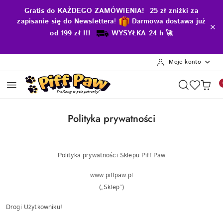
Przejdź do treści głównej
Przejdź do wyszukiwarki
Przejdź do moje konto
Przejdź do menu głównego
Przejdź do stopki
Gratis do KAŻDEGO ZAMÓWIENIA! 25 zł zniżki za
zapisanie się do Newslettera
!
D
armowa dostawa już
od 199 zł !!!
WYSYŁKA 24 h 🚀
Moje konto
Polityka prywatności
Polityka prywatności Sklepu Piff Paw
www.piffpaw.pl
(„Sklep”)
Drogi Użytkowniku!