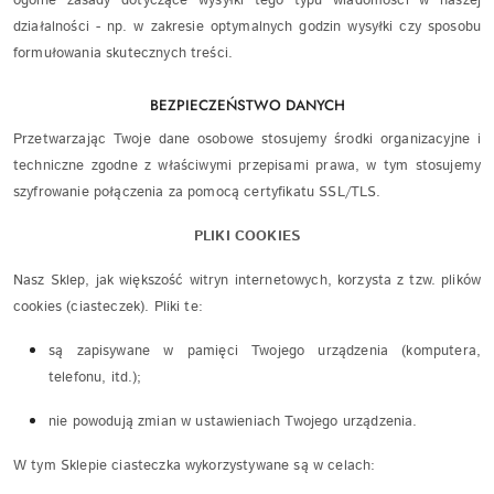
ogólne zasady dotyczące wysyłki tego typu wiadomości w naszej
działalności - np. w zakresie optymalnych godzin wysyłki czy sposobu
formułowania skutecznych treści.
BEZPIECZEŃSTWO DANYCH
Przetwarzając Twoje dane osobowe stosujemy środki organizacyjne i
techniczne zgodne z właściwymi przepisami prawa, w tym stosujemy
szyfrowanie połączenia za pomocą certyfikatu SSL/TLS.
PLIKI COOKIES
Nasz Sklep, jak większość witryn internetowych, korzysta z tzw. plików
cookies (ciasteczek). Pliki te:
są zapisywane w pamięci Twojego urządzenia (komputera,
telefonu, itd.);
nie powodują zmian w ustawieniach Twojego urządzenia.
W tym Sklepie ciasteczka wykorzystywane są w celach: