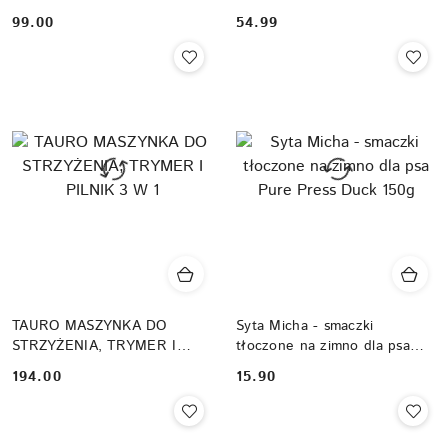
szampon dla psa i kota,
Cena:
Cena:
99.00
54.99
słodkie makaroniki
TAURO MASZYNKA DO
Syta Micha - smaczki
STRZYŻENIA, TRYMER I
tłoczone na zimno dla psa
PILNIK 3 W 1
Pure Press Duck 150g
Cena:
Cena:
194.00
15.90