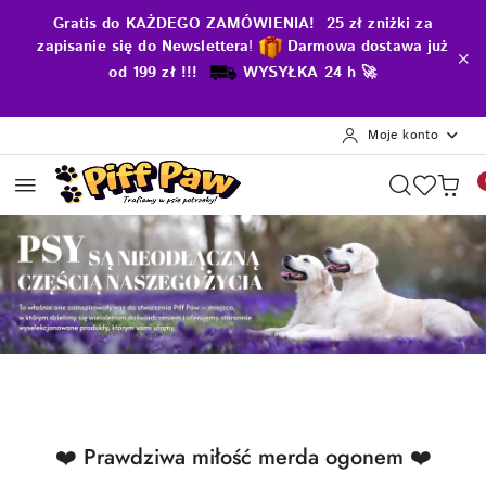
Przejdź do treści głównej
Przejdź do wyszukiwarki
Przejdź do moje konto
Przejdź do menu głównego
Przejdź do stopki
Gratis do KAŻDEGO ZAMÓWIENIA! 25 zł zniżki za
zapisanie się do Newslettera
!
D
armowa dostawa już
od 199 zł !!!
WYSYŁKA 24 h 🚀
Moje konto
Pomiń karuzelę promocyjną
Witaj w psiej ekipie Piff Paw
Zapłać późni
Witaj w psiej ekipie Piff Paw
Zapłać późni
Produkty
❤️ Prawdziwa miłość merda ogonem ❤️
Pomiń karuzelę produktów
o