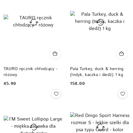
TAURO ręcznik chłodzący -
Pala Turkey, duck & herring
różowy
(Indyk, kaczka i śledź) 1 kg
Cena:
Cena:
45.90
158.00