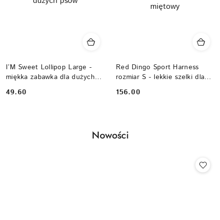
I’M Sweet Lollipop Large -
Red Dingo Sport Harness
miękka zabawka dla dużych
rozmiar S - lekkie szelki dla
psów
psa typu Guard - kolor
Cena:
Cena:
49.60
156.00
miętowy
Produkty
Nowości
Pomiń karuzelę produktów
o
statusie: