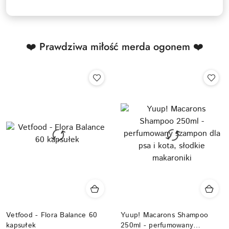
dni
przed
obniżką
❤️ Prawdziwa miłość merda ogonem ❤️
Vetfood - Flora Balance 60
Yuup! Macarons Shampoo
kapsułek
250ml - perfumowany