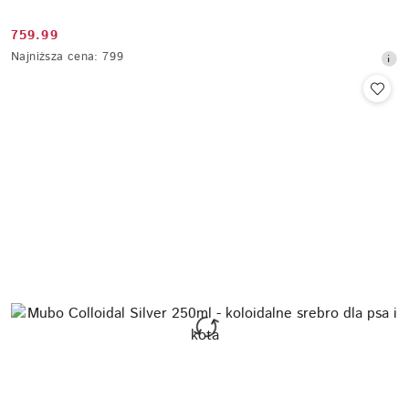
759.99
Cena
Najniższa
Najniższa cena:
799
promocyjna:
cena
z
30
dni
przed
obniżką