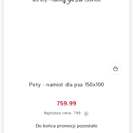
Pety - namiot dla psa 150x100
759.99
Cena
Najniższa
Najniższa cena:
799
promocyjna:
cena
z
Do końca promocji pozostało
30