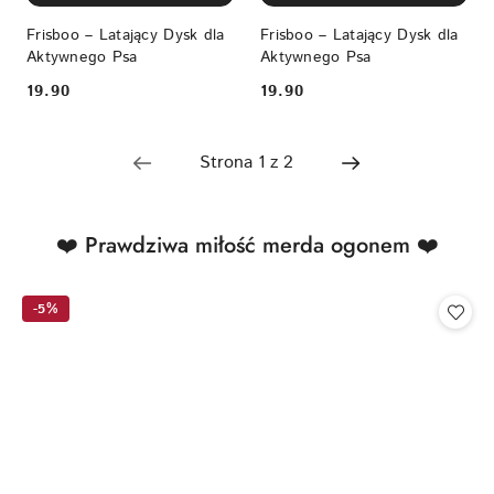
Frisboo – Latający Dysk dla
Frisboo – Latający Dysk dla
Aktywnego Psa
Aktywnego Psa
19.90
19.90
Cena:
Cena:
Produkty
❤️ Prawdziwa miłość merda ogonem ❤️
Pomiń karuzelę produktów
o
statusie:
-5%