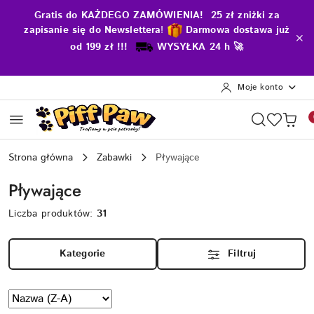
Przejdź do treści głównej
Przejdź do wyszukiwarki
Przejdź do moje konto
Przejdź do menu głównego
Przejdź do stopki
Gratis do KAŻDEGO ZAMÓWIENIA! 25 zł zniżki za
zapisanie się do Newslettera
!
D
armowa dostawa już
od 199 zł !!!
WYSYŁKA 24 h 🚀
Moje konto
Strona główna
Zabawki
Pływające
Pływające
Liczba produktów:
31
Kategorie
Filtruj
Zastosowano
Sortuj
według
sortowanie: