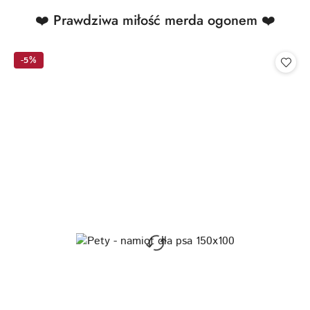
Produkty
❤️ Prawdziwa miłość merda ogonem ❤️
Pomiń karuzelę produktów
o
statusie:
-5%