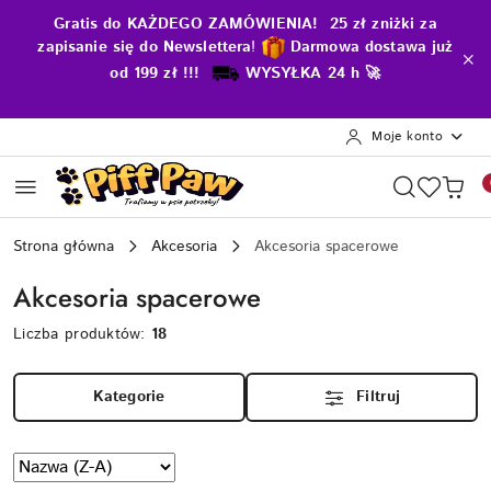
Przejdź do treści głównej
Przejdź do wyszukiwarki
Przejdź do moje konto
Przejdź do menu głównego
Przejdź do stopki
Gratis do KAŻDEGO ZAMÓWIENIA! 25 zł zniżki za
zapisanie się do Newslettera
!
D
armowa dostawa już
od 199 zł !!!
WYSYŁKA 24 h 🚀
Moje konto
Strona główna
Akcesoria
Akcesoria spacerowe
Akcesoria spacerowe
Liczba produktów:
18
Kategorie
Filtruj
Zastosowano
Sortuj
według
sortowanie: