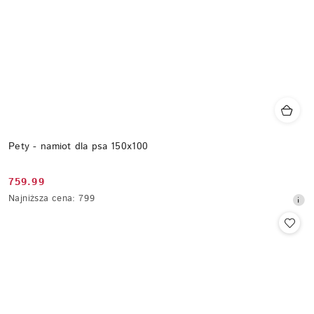
Pety - namiot dla psa 150x100
759.99
Cena
Najniższa
Najniższa cena:
799
promocyjna:
cena
z
30
dni
przed
obniżką