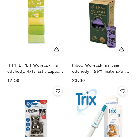
HIPPIE PET Woreczki na
Fiboo Woreczki na psie
odchody, 4x15 szt., zapach
odchody - 95% materiału z
cytrynowy
recyklingu 8 rolek x 15
12.50
23.00
Cena:
Cena:
woreczków = 120 sztuk