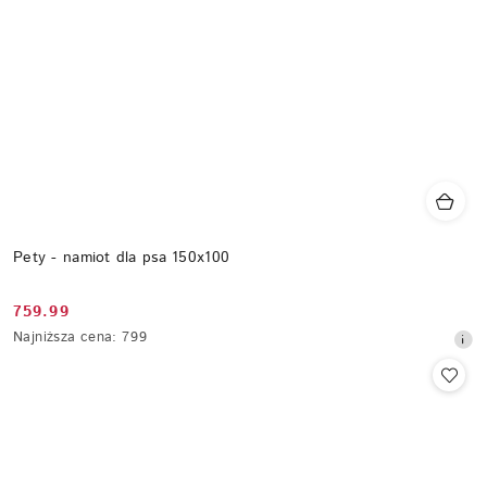
Pety - namiot dla psa 150x100
759.99
Cena
Najniższa
Najniższa cena:
799
promocyjna:
cena
z
30
dni
przed
obniżką