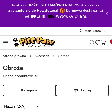
Przejdź do treści głównej
Przejdź do wyszukiwarki
Przejdź do moje konto
Przejdź do menu głównego
Przejdź do stopki
Gratis do KAŻDEGO ZAMÓWIENIA! 25 zł zniżki za
zapisanie się do Newslettera
!
D
armowa dostawa już
od 199 zł !!!
WYSYŁKA 24 h 🚀
Moje konto
Strona główna
Akcesoria
Obroże
Obroże
Liczba produktów:
78
Kategorie
Filtruj
Zastosowano
Sortuj
według
sortowanie: