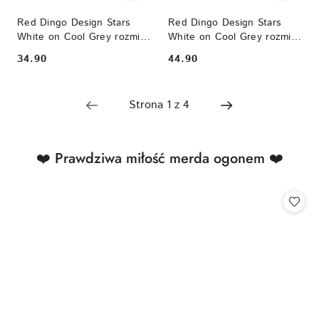
Red Dingo Design Stars
Red Dingo Design Stars
White on Cool Grey rozmiar
White on Cool Grey rozmiar
S - kolorowa obroża dla psa
M - kolorowa obroża dla psa
34.90
44.90
Cena:
Cena:
Produkty
❤️ Prawdziwa miłość merda ogonem ❤️
Pomiń karuzelę produktów
o
statusie: