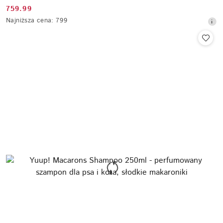
759.99
Cena
Najniższa
Najniższa cena:
799
promocyjna:
cena
z
30
dni
przed
obniżką