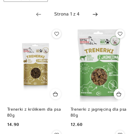
według
sortowanie:
Nazwa
(Z-
A).
Trenerki z królikiem dla psa
Trenerki z jagnięciną dla psa
80g
80g
14.90
12.60
Cena:
Cena: