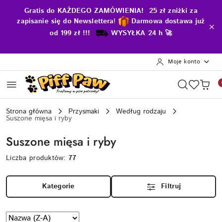
Przejdź do treści głównej
Przejdź do wyszukiwarki
Przejdź do moje konto
Przejdź do menu głównego
Przejdź do stopki
Gratis do KAŻDEGO ZAMÓWIENIA! 25 zł zniżki za
zapisanie się do Newslettera
!
D
armowa dostawa już
od 199 zł !!!
WYSYŁKA 24 h 🚀
Moje konto
Strona główna
Przysmaki
Według rodzaju
Suszone mięsa i ryby
Suszone mięsa i ryby
Liczba produktów:
77
Kategorie
Filtruj
Zastosowano
Sortuj