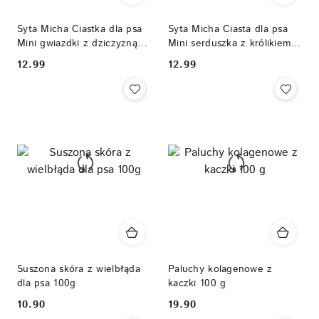
Syta Micha Ciastka dla psa
Syta Micha Ciasta dla psa
Mini gwiazdki z dziczyzną i
Mini serduszka z królikiem,
czarnym bzem 100g
mąką kokosową i morelą
12.99
12.99
Cena:
Cena:
100g
Suszona skóra z wielbłąda
Paluchy kolagenowe z
dla psa 100g
kaczki 100 g
10.90
19.90
Cena:
Cena: