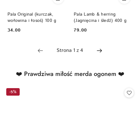
Pala Original (kurczak,
Pala Lamb & herring
wołowina i łosoś) 100 g
(Jagnięcina i śledź) 400 g
34.00
79.00
Cena:
Cena:
Produkty
❤️ Prawdziwa miłość merda ogonem ❤️
Pomiń karuzelę produktów
o
statusie:
-5%