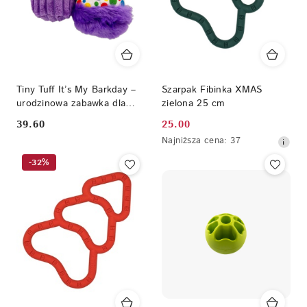
Tiny Tuff It’s My Barkday –
Szarpak Fibinka XMAS
urodzinowa zabawka dla
zielona 25 cm
małego psa
39.60
25.00
Cena:
Cena
Najniższa
Najniższa cena:
37
promocyjna:
cena
-32%
z
30
dni
przed
obniżką