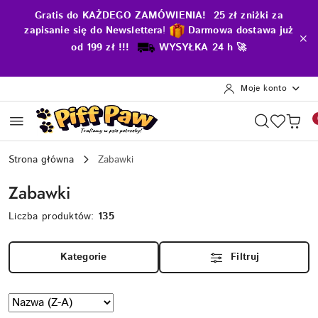
Przejdź do treści głównej
Przejdź do wyszukiwarki
Przejdź do moje konto
Przejdź do menu głównego
Przejdź do stopki
Gratis do KAŻDEGO ZAMÓWIENIA! 25 zł zniżki za
zapisanie się do Newslettera
!
D
armowa dostawa już
od 199 zł !!!
WYSYŁKA 24 h 🚀
Moje konto
Strona główna
Zabawki
Zabawki
Liczba produktów:
135
Kategorie
Filtruj
Zastosowano
Sortuj
według
sortowanie: