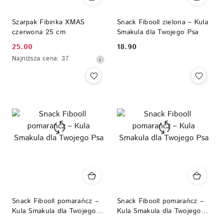
Szarpak Fibinka XMAS
Snack Fibooll zielona – Kula
czerwona 25 cm
Smakula dla Twojego Psa
25.00
18.90
Cena
Cena:
Najniższa
Najniższa cena:
37
promocyjna:
cena
z
30
dni
przed
obniżką
Snack Fibooll pomarańcz –
Snack Fibooll pomarańcz –
Kula Smakula dla Twojego
Kula Smakula dla Twojego
Psa
Psa