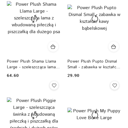
Power Plush Shama Llama
Power Plush Pupto Dismal
Large - szeleszcząca lama z
Small - zabawka w kształcie
wbudowaną piłeczką i
kawy bąbelskowej
64.60
29.90
Cena:
Cena:
piszczałką dla dużego psa