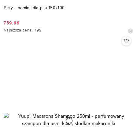
Pety - namiot dla psa 150x100
759.99
Cena
Najniższa
Najniższa cena:
799
promocyjna:
cena
z
30
dni
przed
obniżką