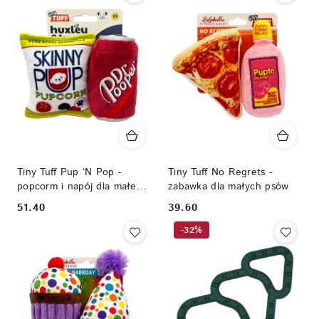
Tiny Tuff Pup ‘N Pop -
Tiny Tuff No Regrets -
popcorm i napój dla małego
zabawka dla małych psów
psa
51.40
39.60
Cena:
Cena:
-32%