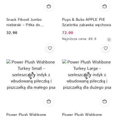
Snack Fibooll Jumbo
Pups & Bubs APPLE PIE
niebieski – Piłka do
Szarlotka zabawka węchowa
wypełniania smakołykami
32.90
72.00
Cena:
Cena
Najniższa
Najniższa cena:
89.9
promocyjna:
cena
z
30
dni
przed
obniżką
Power Plush Wishbone
Power Plush Wishbone