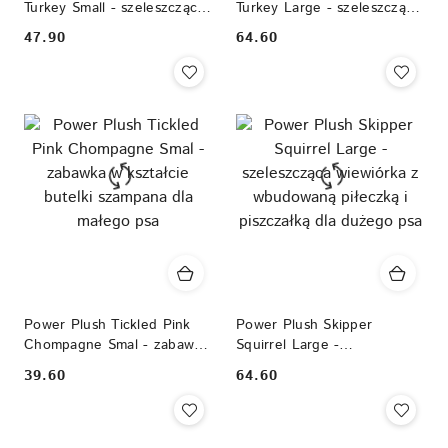
Turkey Small - szeleszczący
Turkey Large - szeleszczący
indyk z wbudowaną
indyk z wbudowaną
47.90
64.60
Cena:
Cena:
piłeczką i piszczałką dla
piłeczką i piszczałką dla
małego psa
dużego psa
Power Plush Tickled Pink
Power Plush Skipper
Chompagne Smal - zabawka
Squirrel Large -
w kształcie butelki
szeleszcząca wiewiórka z
39.60
64.60
Cena:
Cena:
szampana dla małego psa
wbudowaną piłeczką i
piszczałką dla dużego psa