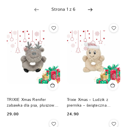
Nazwa
(Z-
A).
TRIXIE Xmas Renifer
Trixie Xmas – Ludzik z
zabawka dla psa, pluszowa
piernika – świąteczna
24 cm
zabawka dla psa 22 cm
29.00
24.90
Cena:
Cena: