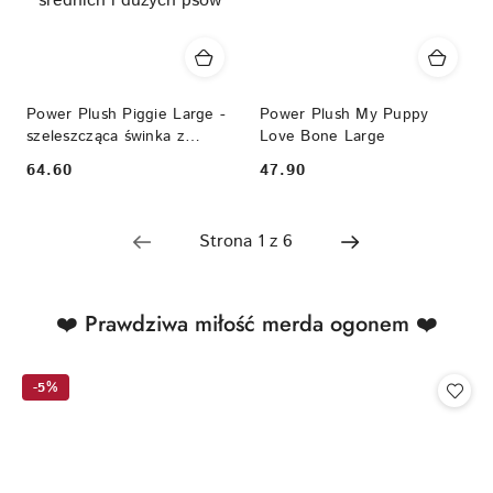
Power Plush Piggie Large -
Power Plush My Puppy
szeleszcząca świnka z
Love Bone Large
wbudowaną piłeczką i
64.60
47.90
Cena:
Cena:
piszczałką dla średnich i
dużych psów
Produkty
❤️ Prawdziwa miłość merda ogonem ❤️
Pomiń karuzelę produktów
o
statusie:
-5%