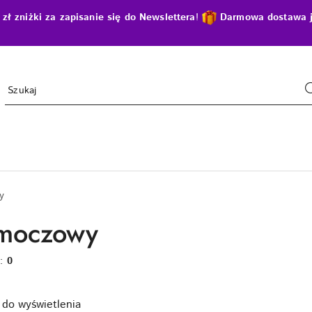
zniżki za zapisanie się do Newslettera
!
D
armowa dostawa j
y
 moczowy
w:
0
do wyświetlenia