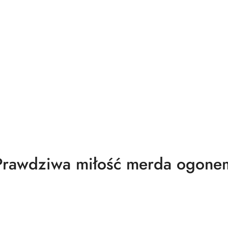
dukty
Prawdziwa miłość merda ogone
usie: