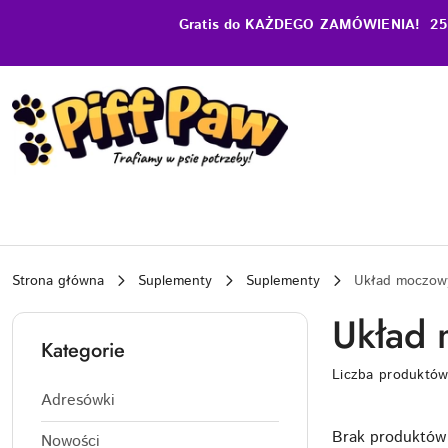
Przejdź do treści głównej
Przejdź do wyszukiwarki
Przejdź do moje konto
Przejdź do menu głównego
Przejdź do stopki
Gratis do KAŻDEGO ZAMÓWIENIA! 25 zł 
Strona główna
Suplementy
Suplementy
Układ moczow
Układ
Kategorie
Liczba produktó
Adresówki
Brak produktów 
Nowości