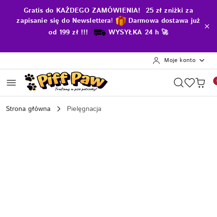
Przejdź do treści głównej
Przejdź do wyszukiwarki
Przejdź do moje konto
Przejdź do menu głównego
Przejdź do opisu produktu
Przejdź do stopki
Gratis do KAŻDEGO ZAMÓWIENIA! 25 zł zniżki za
zapisanie się do Newslettera
!
D
armowa dostawa już
od 199 zł !!!
WYSYŁKA 24 h 🚀
Moje konto
Strona główna
Pielęgnacja