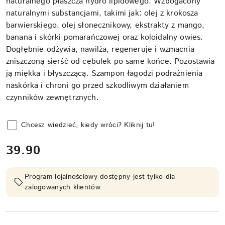
naturalnego płaszcza hydro lipidowego. Wzbogacony
naturalnymi substancjami, takimi jak: olej z krokosza
barwierskiego, olej słonecznikowy, ekstrakty z mango,
banana i skórki pomarańczowej oraz koloidalny owies.
Dogłębnie odżywia, nawilża, regeneruje i wzmacnia
zniszczoną sierść od cebulek po same końce. Pozostawia
ją miękka i błyszczącą. Szampon łagodzi podrażnienia
naskórka i chroni go przed szkodliwym działaniem
czynników zewnętrznych.
Chcesz wiedzieć, kiedy wróci? Kliknij tu!
cena:
39.90
Program lojalnościowy dostępny jest tylko dla
zalogowanych klientów.