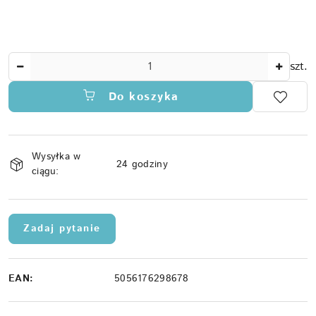
Ilość
szt.
Do koszyka
Dostępność
Wysyłka w
i
24 godziny
ciągu:
dostawa
Zadaj pytanie
EAN:
5056176298678