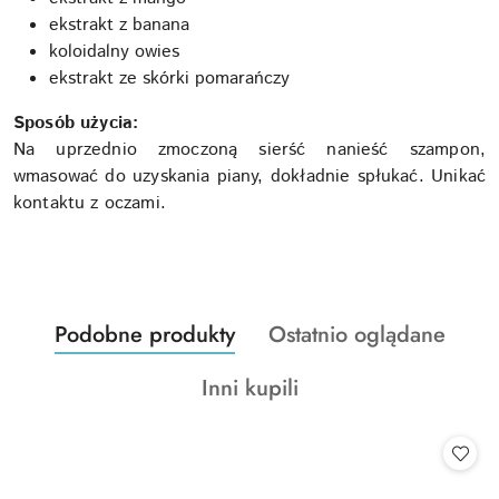
ekstrakt z banana
koloidalny owies
ekstrakt ze skórki pomarańczy
Sposób użycia:
Na uprzednio zmoczoną sierść nanieść szampon,
wmasować do uzyskania piany, dokładnie spłukać. Unikać
kontaktu z oczami.
Produkty
Produkty
Podobne produkty
Ostatnio oglądane
Pomiń karuzelę produktów
o
o
Produkty
Inni kupili
statusie:
statusie:
o
statusie: