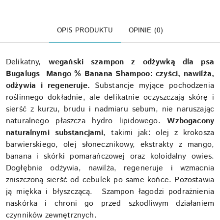
OPIS PRODUKTU
OPINIE (0)
Delikatny,
wegański szampon z odżywką dla psa
Bugalugs Mango % Banana Shampoo: czyści, nawilża,
odżywia i regeneruje.
Substancje myjące pochodzenia
roślinnego dokładnie, ale delikatnie oczyszczają skórę i
sierść z kurzu, brudu i nadmiaru sebum, nie naruszając
naturalnego płaszcza hydro lipidowego.
Wzbogacony
naturalnymi substancjami
, takimi jak: olej z krokosza
barwierskiego, olej słonecznikowy, ekstrakty z mango,
banana i skórki pomarańczowej oraz koloidalny owies.
Dogłębnie odżywia, nawilża, regeneruje i wzmacnia
zniszczoną sierść od cebulek po same końce. Pozostawia
ją miękka i błyszczącą. Szampon łagodzi podrażnienia
naskórka i chroni go przed szkodliwym działaniem
czynników zewnętrznych.