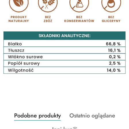
Produkty
Produkty
Podobne produkty
Ostatnio oglądane
Pomiń karuzelę produktów
o
o