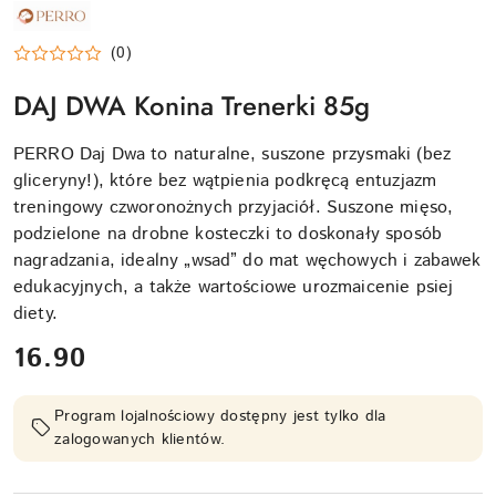
NAZWA
PRODUCENTA:
PERRO
(0)
DAJ DWA Konina Trenerki 85g
PERRO Daj Dwa to naturalne, suszone przysmaki (bez
gliceryny!), które bez wątpienia podkręcą entuzjazm
treningowy czworonożnych przyjaciół. Suszone mięso,
podzielone na drobne kosteczki to doskonały sposób
nagradzania, idealny „wsad” do mat węchowych i zabawek
edukacyjnych, a także wartościowe urozmaicenie psiej
diety.
cena:
16.90
Program lojalnościowy dostępny jest tylko dla
zalogowanych klientów.