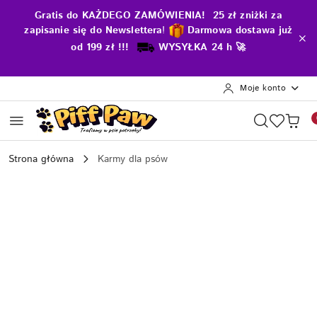
Przejdź do treści głównej
Przejdź do wyszukiwarki
Przejdź do moje konto
Przejdź do menu głównego
Przejdź do opisu produktu
Przejdź do stopki
Gratis do KAŻDEGO ZAMÓWIENIA! 25 zł zniżki za
zapisanie się do Newslettera
!
D
armowa dostawa już
od 199 zł !!!
WYSYŁKA 24 h 🚀
Moje konto
Strona główna
Karmy dla psów