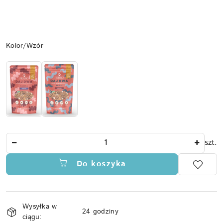
Wariant
Kolor/Wzór
Ilość
szt.
Do koszyka
Dostępność
Wysyłka w
i
24 godziny
ciągu: