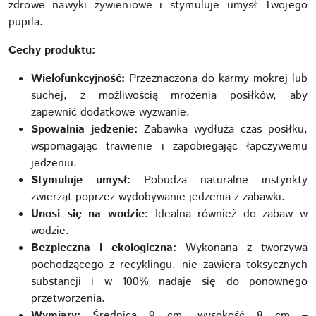
zdrowe nawyki żywieniowe i stymuluje umysł Twojego
pupila.
Cechy produktu:
Wielofunkcyjność:
Przeznaczona do karmy mokrej lub
suchej, z możliwością mrożenia posiłków, aby
zapewnić dodatkowe wyzwanie.
Spowalnia jedzenie:
Zabawka wydłuża czas posiłku,
wspomagając trawienie i zapobiegając łapczywemu
jedzeniu.
Stymuluje umysł:
Pobudza naturalne instynkty
zwierząt poprzez wydobywanie jedzenia z zabawki.
Unosi się na wodzie:
Idealna również do zabaw w
wodzie.
Bezpieczna i ekologiczna:
Wykonana z tworzywa
pochodzącego z recyklingu, nie zawiera toksycznych
substancji i w 100% nadaje się do ponownego
przetworzenia.
Wymiary:
Średnica 9 cm, wysokość 8 cm –