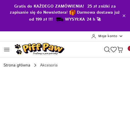
Przejdź do treści głównej
Przejdź do wyszukiwarki
Przejdź do moje konto
Przejdź do menu głównego
Przejdź do opisu produktu
Przejdź do stopki
Gratis do KAŻDEGO ZAMÓWIENIA! 25 zł zniżki za
zapisanie się do Newslettera
!
D
armowa dostawa już
od 199 zł !!!
WYSYŁKA 24 h 🚀
Moje konto
Strona główna
Akcesoria