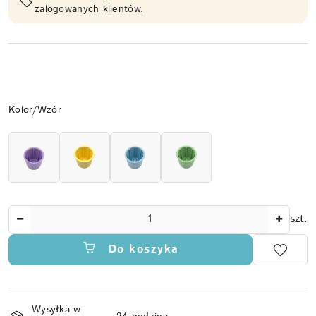
zalogowanych klientów.
Wariant
Kolor/Wzór
Ilość
szt.
Do koszyka
Dostępność
Wysyłka w