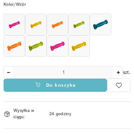
Wariant
Kolor/Wzór
Ilość
szt.
Do koszyka
Dostępność
Wysyłka w
i
24 godziny
ciągu:
dostawa