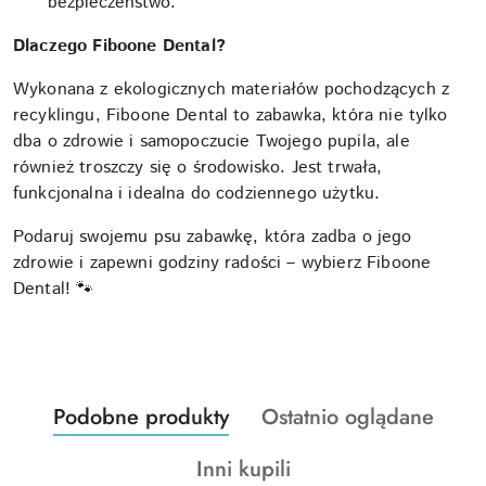
bezpieczeństwo.
Dlaczego Fiboone Dental?
Wykonana z ekologicznych materiałów pochodzących z
recyklingu, Fiboone Dental to zabawka, która nie tylko
dba o zdrowie i samopoczucie Twojego pupila, ale
również troszczy się o środowisko. Jest trwała,
funkcjonalna i idealna do codziennego użytku.
Podaruj swojemu psu zabawkę, która zadba o jego
zdrowie i zapewni godziny radości – wybierz Fiboone
Dental! 🐾
Produkty
Produkty
Podobne produkty
Ostatnio oglądane
Pomiń karuzelę produktów
o
o
Produkty
Inni kupili
statusie:
statusie: