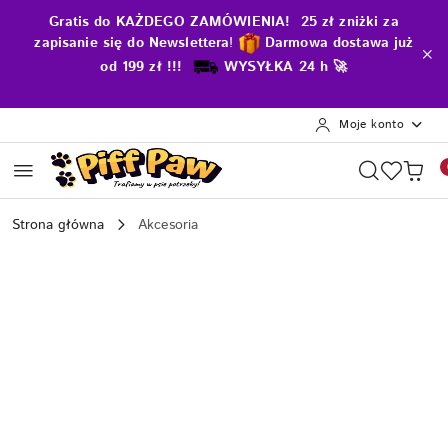
Przejdź do treści głównej
Przejdź do wyszukiwarki
Przejdź do moje konto
Przejdź do menu głównego
Przejdź do opisu produktu
Przejdź do stopki
Gratis do KAŻDEGO ZAMÓWIENIA! 25 zł zniżki za
zapisanie się do Newslettera
!
D
armowa dostawa już
od 199 zł !!!
WYSYŁKA 24 h 🚀
Moje konto
Strona główna
Akcesoria