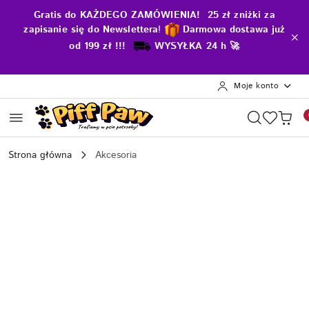
Przejdź do treści głównej
Przejdź do wyszukiwarki
Przejdź do moje konto
Przejdź do menu głównego
Przejdź do opisu produktu
Przejdź do stopki
Gratis do KAŻDEGO ZAMÓWIENIA! 25 zł zniżki za
zapisanie się do Newslettera
!
D
armowa dostawa już
od 199 zł !!!
WYSYŁKA 24 h 🚀
Moje konto
Strona główna
Akcesoria