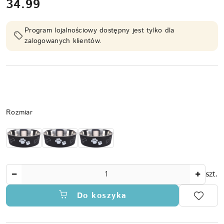
cena:
34.99
Program lojalnościowy dostępny jest tylko dla
zalogowanych klientów.
Wariant
Rozmiar
Ilość
szt.
Do koszyka