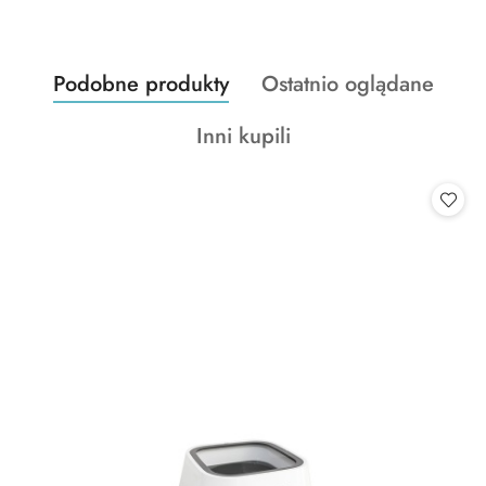
Produkty
Produkty
Podobne produkty
Ostatnio oglądane
Pomiń karuzelę produktów
o
o
Produkty
Inni kupili
statusie:
statusie:
o
statusie: