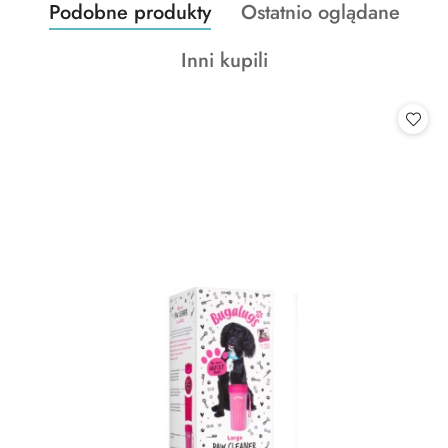
Produkty
Produkty
Podobne produkty
Ostatnio oglądane
Pomiń karuzelę produktów
o
o
Produkty
Inni kupili
statusie:
statusie:
o
statusie: