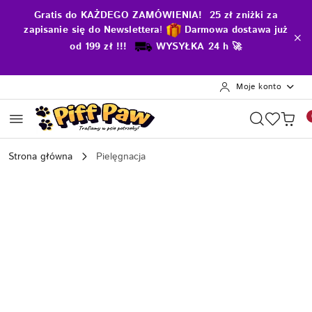
Przejdź do treści głównej
Przejdź do wyszukiwarki
Przejdź do moje konto
Przejdź do menu głównego
Przejdź do opisu produktu
Przejdź do stopki
Gratis do KAŻDEGO ZAMÓWIENIA! 25 zł zniżki za
zapisanie się do Newslettera
!
D
armowa dostawa już
od 199 zł !!!
WYSYŁKA 24 h 🚀
Moje konto
Strona główna
Pielęgnacja