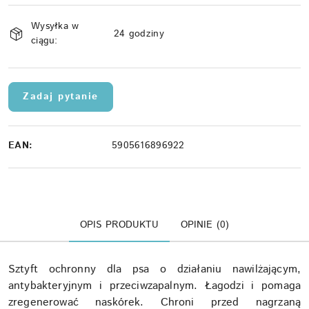
Dostępność
Wysyłka w
i
24 godziny
ciągu:
dostawa
Zadaj pytanie
EAN:
5905616896922
OPIS PRODUKTU
OPINIE (0)
Sztyft ochronny dla psa o działaniu nawilżającym,
antybakteryjnym i przeciwzapalnym. Łagodzi i pomaga
zregenerować naskórek. Chroni przed nagrzaną