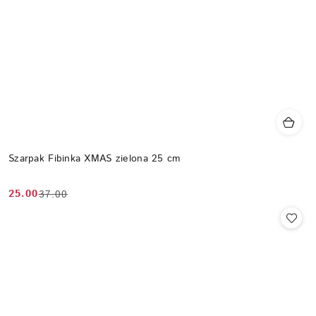
Szarpak Fibinka XMAS zielona 25 cm
25.00
37.00
Cena
Cena
promocyjna:
przed
promocją: