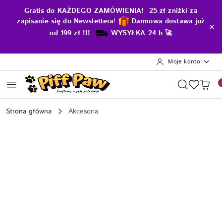
Przejdź do treści głównej
Przejdź do wyszukiwarki
Przejdź do moje konto
Przejdź do menu głównego
Przejdź do opisu produktu
Przejdź do stopki
Gratis do KAŻDEGO ZAMÓWIENIA! 25 zł zniżki za
zapisanie się do Newslettera
!
D
armowa dostawa już
od 199 zł !!!
WYSYŁKA 24 h 🚀
Moje konto
Strona główna
Akcesoria