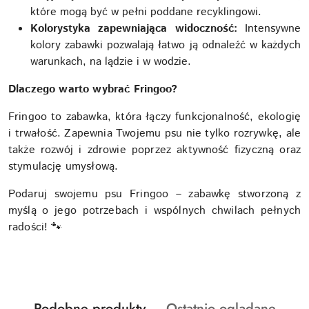
które mogą być w pełni poddane recyklingowi.
Kolorystyka zapewniająca widoczność:
Intensywne
kolory zabawki pozwalają łatwo ją odnaleźć w każdych
warunkach, na lądzie i w wodzie.
Dlaczego warto wybrać Fringoo?
Fringoo to zabawka, która łączy funkcjonalność, ekologię
i trwałość. Zapewnia Twojemu psu nie tylko rozrywkę, ale
także rozwój i zdrowie poprzez aktywność fizyczną oraz
stymulację umysłową.
Podaruj swojemu psu Fringoo – zabawkę stworzoną z
myślą o jego potrzebach i wspólnych chwilach pełnych
radości! 🐾
Produkty
Produkty
Podobne produkty
Ostatnio oglądane