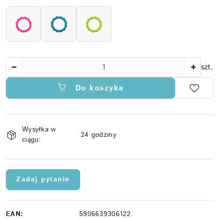
Ilość
szt.
Do koszyka
Dostępność
Wysyłka w
i
24 godziny
ciągu:
dostawa
Zadaj pytanie
EAN:
5906639306122