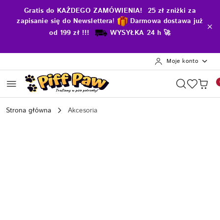
Przejdź do treści głównej
Przejdź do wyszukiwarki
Przejdź do moje konto
Przejdź do menu głównego
Przejdź do opisu produktu
Przejdź do stopki
Gratis do KAŻDEGO ZAMÓWIENIA! 25 zł zniżki za
zapisanie się do Newslettera
!
D
armowa dostawa już
od 199 zł !!!
WYSYŁKA 24 h 🚀
Moje konto
Strona główna
Akcesoria