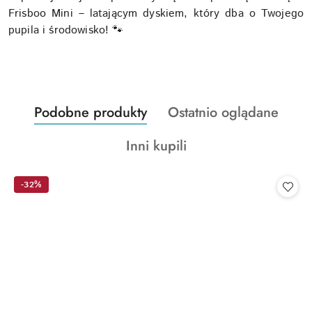
Frisboo Mini – latającym dyskiem, który dba o Twojego
pupila i środowisko! 🐾
Produkty
Produkty
Podobne produkty
Ostatnio oglądane
Pomiń karuzelę produktów
o
o
Produkty
Inni kupili
statusie:
statusie:
o
statusie:
-32%