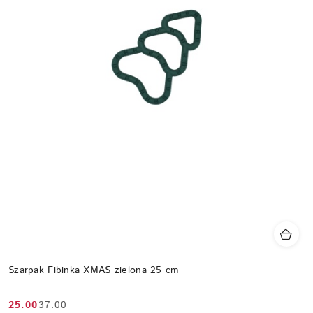
Szarpak Fibinka XMAS zielona 25 cm
25.00
37.00
Cena
Cena