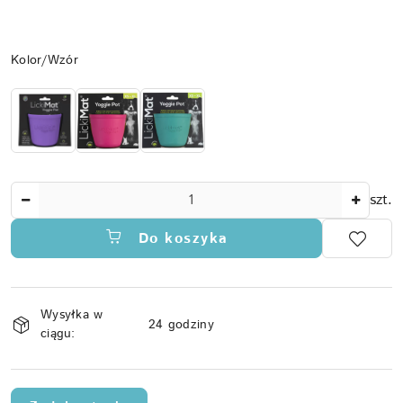
Wariant
Kolor/Wzór
Ilość
szt.
Do koszyka
Dostępność
Wysyłka w
i
24 godziny
ciągu:
dostawa