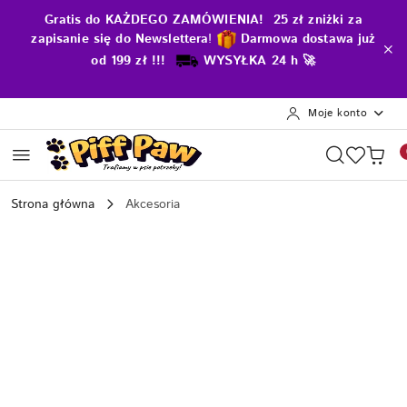
Przejdź do treści głównej
Przejdź do wyszukiwarki
Przejdź do moje konto
Przejdź do menu głównego
Przejdź do opisu produktu
Przejdź do stopki
Gratis do KAŻDEGO ZAMÓWIENIA! 25 zł zniżki za
zapisanie się do Newslettera
!
D
armowa dostawa już
od 199 zł !!!
WYSYŁKA 24 h 🚀
Moje konto
Strona główna
Akcesoria