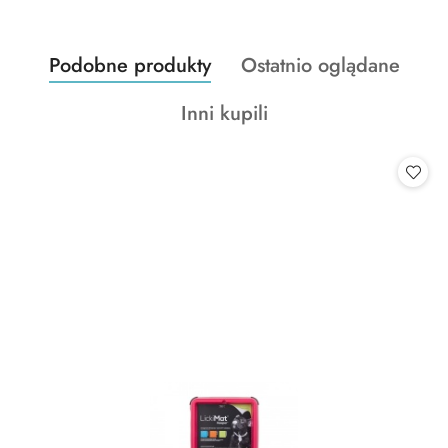
Produkty
Produkty
Podobne produkty
Ostatnio oglądane
Pomiń karuzelę produktów
o
o
Produkty
Inni kupili
statusie:
statusie:
o
statusie: