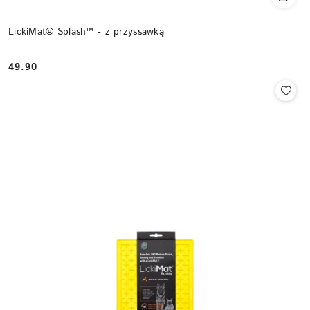
LickiMat® Splash™ - z przyssawką
49.90
Cena: