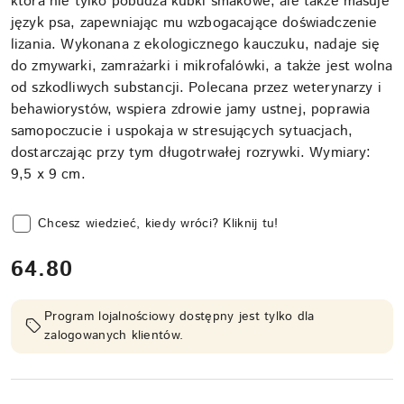
która nie tylko pobudza kubki smakowe, ale także masuje
język psa, zapewniając mu wzbogacające doświadczenie
lizania. Wykonana z ekologicznego kauczuku, nadaje się
do zmywarki, zamrażarki i mikrofalówki, a także jest wolna
od szkodliwych substancji. Polecana przez weterynarzy i
behawiorystów, wspiera zdrowie jamy ustnej, poprawia
samopoczucie i uspokaja w stresujących sytuacjach,
dostarczając przy tym długotrwałej rozrywki. Wymiary:
9,5 x 9 cm.
Chcesz wiedzieć, kiedy wróci? Kliknij tu!
cena:
64.80
Program lojalnościowy dostępny jest tylko dla
zalogowanych klientów.