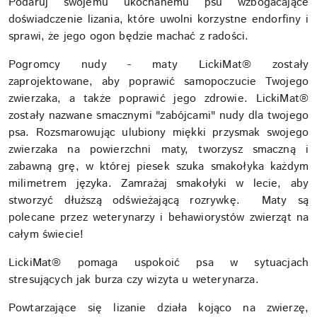
Podaruj swojemu ukochanemu psu wzbogacające
doświadczenie lizania, które uwolni korzystne endorfiny i
sprawi, że jego ogon będzie machać z radości.
Pogromcy nudy - maty LickiMat® zostały
zaprojektowane, aby poprawić samopoczucie Twojego
zwierzaka, a także poprawić jego zdrowie. LickiMat®
zostały nazwane smacznymi "zabójcami" nudy dla twojego
psa. Rozsmarowując ulubiony miękki przysmak swojego
zwierzaka na powierzchni maty, tworzysz smaczną i
zabawną grę, w której piesek szuka smakołyka każdym
milimetrem języka. Zamrażaj smakołyki w lecie, aby
stworzyć dłuższą odświeżającą rozrywkę. Maty są
polecane przez weterynarzy i behawiorystów zwierząt na
całym świecie!
LickiMat® pomaga uspokoić psa w sytuacjach
stresujących jak burza czy wizyta u weterynarza.
Powtarzające się lizanie działa kojąco na zwierzę,