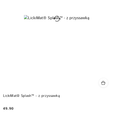
LickiMat® Splash™ - z przyssawką
49.90
Cena: