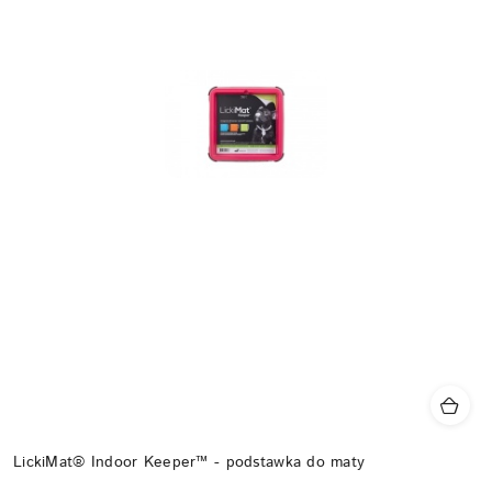
LickiMat® Indoor Keeper™ - podstawka do maty