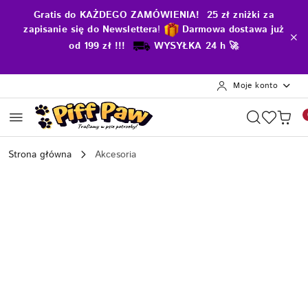
Przejdź do treści głównej
Przejdź do wyszukiwarki
Przejdź do moje konto
Przejdź do menu głównego
Przejdź do opisu produktu
Przejdź do stopki
Gratis do KAŻDEGO ZAMÓWIENIA! 25 zł zniżki za
zapisanie się do Newslettera
!
D
armowa dostawa już
od 199 zł !!!
WYSYŁKA 24 h 🚀
Moje konto
Strona główna
Akcesoria