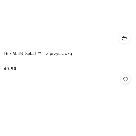
LickiMat® Splash™ - z przyssawką
49.90
Cena: