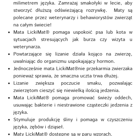
milimetrem języka. Zamrażaj smakołyki w lecie, aby
stworzyć dłuższą odświeżającą rozrywkę. Maty są
polecane przez weterynarzy i behawiorystów zwierząt
na całym świecie!
Mata LickiMat® pomaga uspokoić psa lub kota w
sytuacjach stresujących jak burza czy wizyta u
weterynarza.
Powtarzające się lizanie działa kojąco na zwierzę,
uwalniając do organizmu uspokajający hormon.
Jednocześnie mata LickiMat®nie przekarmia zwierzaka
ponieważ sprawia, że ​smaczna uczta trwa dłużej.
Lizanie zwiększa poczucie smaku, pozwalając
zwierzętom cieszyć się niewielką ilością jedzenia.
Mata LickiMat® pomaga promować świeży oddech,
usuwając bakterie i niestrawione cząsteczki jedzenia z
języka.
Stymuluje produkcję śliny i pomaga w czyszczeniu
języka, zębów i dziąseł.
Maty LickiMat® dostępne są w paru wzorach.