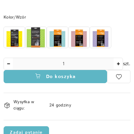
Wariant
Kolor/Wzór
Ilość
szt.
Do koszyka
Dostępność
Wysyłka w
i
24 godziny
ciągu:
dostawa
Zadaj pytanie