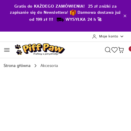
Przejdź do treści głównej
Przejdź do wyszukiwarki
Przejdź do moje konto
Przejdź do menu głównego
Przejdź do opisu produktu
Przejdź do stopki
Gratis do KAŻDEGO ZAMÓWIENIA! 25 zł zniżki za
zapisanie się do Newslettera
!
D
armowa dostawa już
od 199 zł !!!
WYSYŁKA 24 h 🚀
Moje konto
Strona główna
Akcesoria