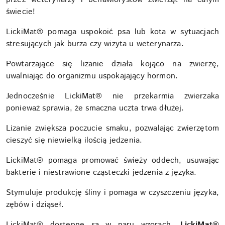
świecie!
LickiMat® pomaga uspokoić psa lub kota w sytuacjach
stresujących jak burza czy wizyta u weterynarza.
Powtarzające się lizanie działa kojąco na zwierzę,
uwalniając do organizmu uspokajający hormon.
Jednocześnie LickiMat® nie przekarmia zwierzaka
ponieważ sprawia, że ​smaczna uczta trwa dłużej.
Lizanie zwiększa poczucie smaku, pozwalając zwierzętom
cieszyć się niewielką ilością jedzenia.
LickiMat® pomaga promować świeży oddech, usuwając
bakterie i niestrawione cząsteczki jedzenia z języka.
Stymuluje produkcję śliny i pomaga w czyszczeniu języka,
zębów i dziąseł.
LickiMat® dostępne są w paru wzorach.
LickiMat®