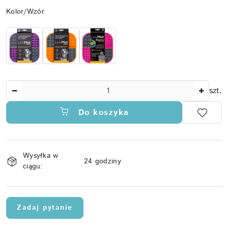
Wariant
Kolor/Wzór
Ilość
szt.
Do koszyka
Dostępność
Wysyłka w
i
24 godziny
ciągu:
dostawa
Zadaj pytanie