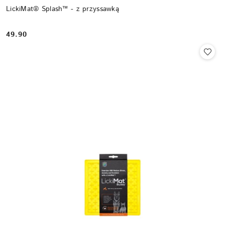
LickiMat® Splash™ - z przyssawką
49.90
Cena: