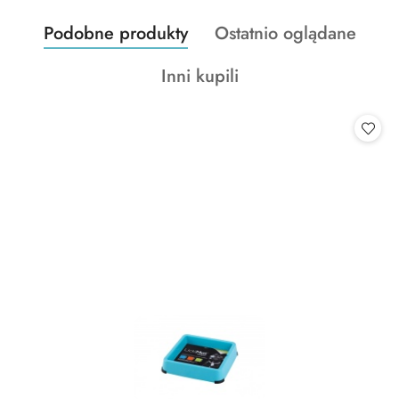
Produkty
Produkty
Podobne produkty
Ostatnio oglądane
Pomiń karuzelę produktów
o
o
Produkty
Inni kupili
statusie:
statusie:
o
statusie: