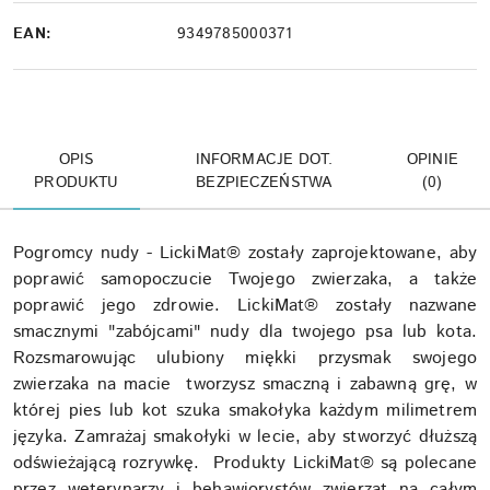
EAN:
9349785000371
OPIS
INFORMACJE DOT.
OPINIE
PRODUKTU
BEZPIECZEŃSTWA
(0)
Pogromcy nudy - LickiMat® zostały zaprojektowane, aby
poprawić samopoczucie Twojego zwierzaka, a także
poprawić jego zdrowie. LickiMat® zostały nazwane
smacznymi "zabójcami" nudy dla twojego psa lub kota.
Rozsmarowując ulubiony miękki przysmak swojego
zwierzaka na macie tworzysz smaczną i zabawną grę, w
której pies lub kot szuka smakołyka każdym milimetrem
języka. Zamrażaj smakołyki w lecie, aby stworzyć dłuższą
odświeżającą rozrywkę. Produkty LickiMat® są polecane
przez weterynarzy i behawiorystów zwierząt na całym