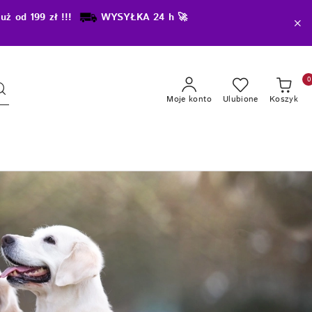
uż od 199 zł !!!
WYSYŁKA 24 h 🚀
0
Moje konto
Ulubione
Koszyk