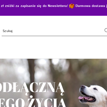
zniżki za zapisanie się do Newslettera
!
D
armowa dostawa j