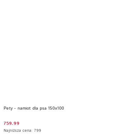
Pety - namiot dla psa 150x100
759.99
Cena
Najniższa
Najniższa cena:
799
promocyjna:
cena