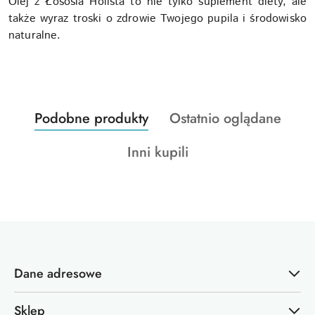
Olej z Łososia Holista to nie tylko suplement diety, ale
także wyraz troski o zdrowie Twojego pupila i środowisko
naturalne.
Produkty
Produkty
Podobne produkty
Ostatnio oglądane
Pomiń karuzelę produktów
o
o
Produkty
Inni kupili
statusie:
statusie:
o
statusie:
Dane adresowe
Sklep