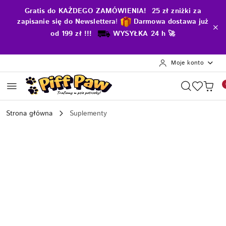
Przejdź do treści głównej
Przejdź do wyszukiwarki
Przejdź do moje konto
Przejdź do menu głównego
Przejdź do opisu produktu
Przejdź do stopki
Gratis do KAŻDEGO ZAMÓWIENIA! 25 zł zniżki za
zapisanie się do Newslettera
!
D
armowa dostawa już
od 199 zł !!!
WYSYŁKA 24 h 🚀
Moje konto
Strona główna
Suplementy