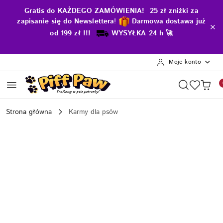
Przejdź do treści głównej
Przejdź do wyszukiwarki
Przejdź do moje konto
Przejdź do menu głównego
Przejdź do opisu produktu
Przejdź do stopki
Gratis do KAŻDEGO ZAMÓWIENIA! 25 zł zniżki za
zapisanie się do Newslettera
!
D
armowa dostawa już
od 199 zł !!!
WYSYŁKA 24 h 🚀
Moje konto
Strona główna
Karmy dla psów