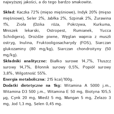
najwyższej jakości, a do tego bardzo smakowite.
Skład:
Kaczka 72% (mięso mięśniowe), Indyk 20% (mięso
mięśniowe), Seler 2%, Jabłka 2%, Szpinak 2%, Żurawina
1%, Zioła (Dzika róża, Pokrzywa, Kurkuma,
Mniszek lekarski, Ostropest, Rumianek, Yucca
Schidigera), Drożdże piwne, Węglan wapnia z muszli
ostryg, Inulina, Fruktooligosacharydy (FOS), Siarczan
glukozaminy (80 mg/kg), Siarczan chondroityny (50
mg/kg).
Składniki analityczne:
Białko surowe 14,7%, Tłuszcz
surowy 14,7%, Błonnik surowy 0,5%, Popiół surowy
3,8%, Wilgotność 55%.
Energia metaboliczna:
215 kcal/100g.
Dodatki dietetyczne na 1kg:
Witamina A 5000 j.m.,
Witamina D3 500 j.m., Witamina E 50 mg, Biotyna 105,5
µg, Cynk 20 mg, Miedź 5 mg, Mangan 5 mg, Żelazo 3
mg, Jod 1,3 mg, Selen 0,45 mg.