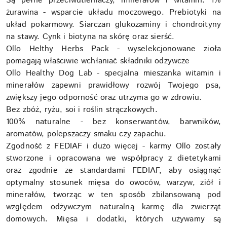
Są pełne przeciwutleniaczy, minerałów i witamin. 1%
żurawina - wsparcie układu moczowego. Prebiotyki na
układ pokarmowy. Siarczan glukozaminy i chondroityny
na stawy. Cynk i biotyna na skórę oraz sierść.
Ollo Helthy Herbs Pack - wyselekcjonowane zioła
pomagają właściwie wchłaniać składniki odżywcze
Ollo Healthy Dog Lab - specjalna mieszanka witamin i
minerałów zapewni prawidłowy rozwój Twojego psa,
zwiększy jego odporność oraz utrzyma go w zdrowiu.
Bez zbóż, ryżu, soi i roślin strączkowych.
100% naturalne - bez konserwantów, barwników,
aromatów, polepszaczy smaku czy zapachu.
Zgodność z FEDIAF i dużo więcej - karmy Ollo zostały
stworzone i opracowana we współpracy z dietetykami
oraz zgodnie ze standardami FEDIAF, aby osiągnąć
optymalny stosunek mięsa do owoców, warzyw, ziół i
minerałów, tworząc w ten sposób zbilansowaną pod
względem odżywczym naturalną karmę dla zwierząt
domowych. Mięsa i dodatki, których używamy są