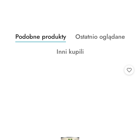
Produkty
Produkty
Podobne produkty
Ostatnio oglądane
Pomiń karuzelę produktów
o
o
Produkty
Inni kupili
statusie:
statusie:
o
statusie: