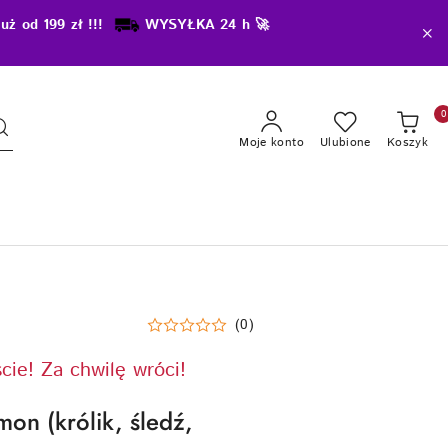
uż od 199 zł !!!
WYSYŁKA 24 h 🚀
0
Moje konto
Ulubione
Koszyk
(0)
ście! Za chwilę wróci!
mon (królik, śledź,