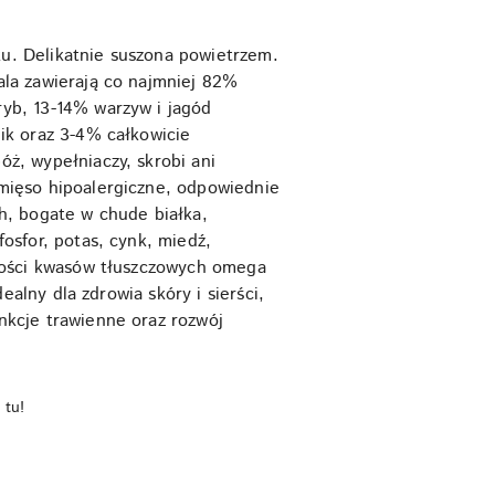
u. Delikatnie suszona powietrzem.
ala zawierają co najmniej 82%
yb, 13-14% warzyw i jagód
ik oraz 3-4% całkowicie
ż, wypełniaczy, skrobi ani
mięso hipoalergiczne, odpowiednie
h, bogate w chude białka,
osfor, potas, cynk, miedź,
rtości kwasów tłuszczowych omega
dealny dla zdrowia skóry i sierści,
nkcje trawienne oraz rozwój
 tu!