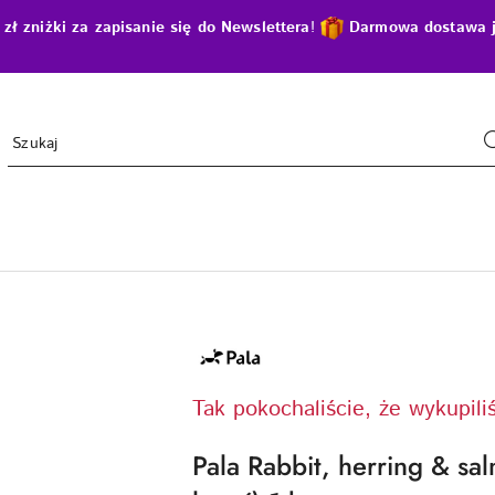
zniżki za zapisanie się do Newslettera
!
D
armowa dostawa j
NAZWA
PRODUCENTA:
PALA
Tak pokochaliście, że wykupili
Pala Rabbit, herring & sal