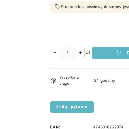
Program lojalnościowy dostępny jest
Ilość
szt.
Dostępność
Wysyłka w
i
24 godziny
ciągu:
dostawa
Zadaj pytanie
EAN:
4745010262074