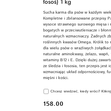
łosoś) 1 kg
Sucha karma dla psów w każdym wiek
Kompletne i zbilansowane przepisy P
wysoce strawnego surowego mięsa i r
bogatych w przeciwutleniacze i błonn
naturalnych wzmacniaczy. Żadnych zbó
roślinnych kwasów Omega. Królik to 
dla wielu psów o wrażliwych żołądkac
naturalne aminokwasy, żelazo, wapń, f
witaminy B12 i E. Dzięki dużej zawa
ze śledzia i łososia, ten przepis jest i
wzmacniając układ odpornościowy, fu
mięśni i kości.
Chcesz wiedzieć, kiedy wróci? Kliknij
cena:
158.00