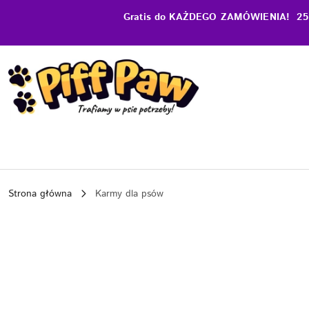
Przejdź do treści głównej
Przejdź do wyszukiwarki
Przejdź do moje konto
Przejdź do menu głównego
Przejdź do opisu produktu
Przejdź do stopki
Gratis do KAŻDEGO ZAMÓWIENIA! 25 zł 
Strona główna
Karmy dla psów