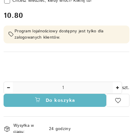
Chcesz wiedzieć, kiedy wróci? Kliknij tu!
cena:
10.80
Program lojalnościowy dostępny jest tylko dla
zalogowanych klientów.
Ilość
szt.
Do koszyka
Dostępność
Wysyłka w
i
24 godziny
ciągu: