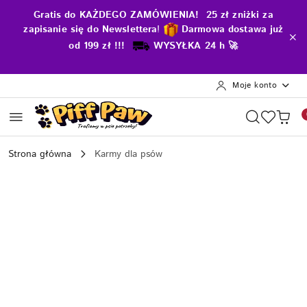
Przejdź do treści głównej
Przejdź do wyszukiwarki
Przejdź do moje konto
Przejdź do menu głównego
Przejdź do opisu produktu
Przejdź do stopki
Gratis do KAŻDEGO ZAMÓWIENIA! 25 zł zniżki za
zapisanie się do Newslettera
!
D
armowa dostawa już
od 199 zł !!!
WYSYŁKA 24 h 🚀
Moje konto
Strona główna
Karmy dla psów