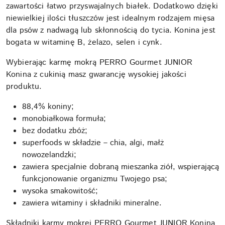
zawartości łatwo przyswajalnych białek. Dodatkowo dzięki
niewielkiej ilości tłuszczów jest idealnym rodzajem mięsa
dla psów z nadwagą lub skłonnością do tycia. Konina jest
bogata w witaminę B, żelazo, selen i cynk.
Wybierając karmę mokrą
PERRO Gourmet JUNIOR
Konina z cukinią
masz gwarancję wysokiej jakości
produktu.
88,4%
koniny;
monobiałkowa formuła;
bez dodatku zbóż;
superfoods w składzie – chia, algi, małż
nowozelandzki;
zawiera specjalnie dobraną mieszanka ziół, wspierającą
funkcjonowanie organizmu Twojego psa;
wysoka smakowitość;
zawiera witaminy i składniki mineralne.
Składniki karmy mokrej
PERRO Gourmet JUNIOR Konina