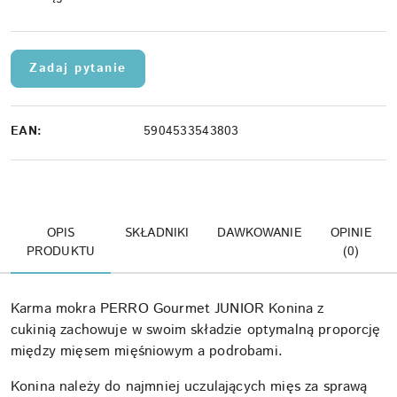
dostawa
Zadaj pytanie
EAN:
5904533543803
OPIS
SKŁADNIKI
DAWKOWANIE
OPINIE
PRODUKTU
(0)
Karma mokra PERRO Gourmet JUNIOR Konina z
cukinią zachowuje w swoim składzie optymalną proporcję
między mięsem mięśniowym a podrobami.
Konina należy do najmniej uczulających mięs za sprawą