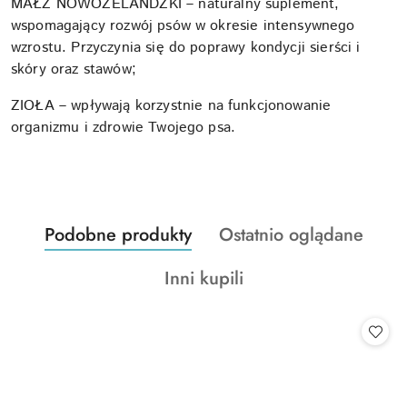
MAŁŻ NOWOZELANDZKI
– naturalny suplement,
wspomagający rozwój psów w okresie intensywnego
wzrostu. Przyczynia się do poprawy kondycji sierści i
skóry oraz stawów;
ZIOŁA
– wpływają korzystnie na funkcjonowanie
organizmu i zdrowie Twojego psa.
Produkty
Produkty
Podobne produkty
Ostatnio oglądane
Pomiń karuzelę produktów
o
o
Produkty
Inni kupili
statusie:
statusie:
o
statusie: