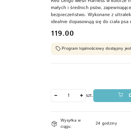
Red Dingo Mesh Harness w kolorze nie
małych i średnich psów, zapewniając
bezpieczeństwo. Wykonane z ultralekk
idealnie dopasowują się do ciała psa
cena:
119.00
Program lojalnościowy dostępny jest
Ilość
szt.
Dostępność
Wysyłka w
i
24 godziny
ciągu: