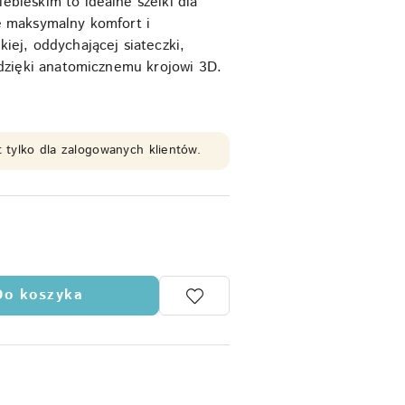
bieskim to idealne szelki dla
e maksymalny komfort i
iej, oddychającej siateczki,
 dzięki anatomicznemu krojowi 3D.
 tylko dla zalogowanych klientów.
Do koszyka