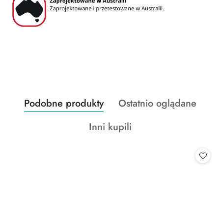
Produkty
Produkty
Podobne produkty
Ostatnio oglądane
Pomiń karuzelę produktów
o
o
Produkty
Inni kupili
statusie:
statusie:
o
statusie: