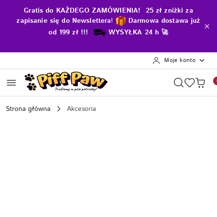
Przejdź do treści głównej
Przejdź do wyszukiwarki
Przejdź do moje konto
Przejdź do menu głównego
Przejdź do opisu produktu
Przejdź do stopki
Gratis do KAŻDEGO ZAMÓWIENIA! 25 zł zniżki za
zapisanie się do Newslettera
!
D
armowa dostawa już
od 199 zł !!!
WYSYŁKA 24 h 🚀
Moje konto
Strona główna
Akcesoria