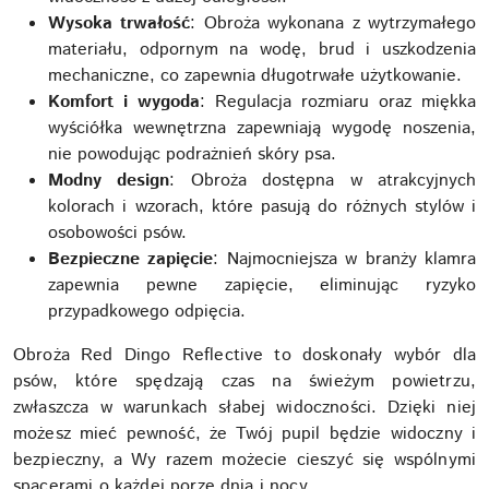
Wysoka trwałość
: Obroża wykonana z wytrzymałego
materiału, odpornym na wodę, brud i uszkodzenia
mechaniczne, co zapewnia długotrwałe użytkowanie.
Komfort i wygoda
: Regulacja rozmiaru oraz miękka
wyściółka wewnętrzna zapewniają wygodę noszenia,
nie powodując podrażnień skóry psa.
Modny design
: Obroża dostępna w atrakcyjnych
kolorach i wzorach, które pasują do różnych stylów i
osobowości psów.
Bezpieczne zapięcie
: Najmocniejsza w branży klamra
zapewnia pewne zapięcie, eliminując ryzyko
przypadkowego odpięcia.
Obroża Red Dingo Reflective to doskonały wybór dla
psów, które spędzają czas na świeżym powietrzu,
zwłaszcza w warunkach słabej widoczności. Dzięki niej
możesz mieć pewność, że Twój pupil będzie widoczny i
bezpieczny, a Wy razem możecie cieszyć się wspólnymi
spacerami o każdej porze dnia i nocy.