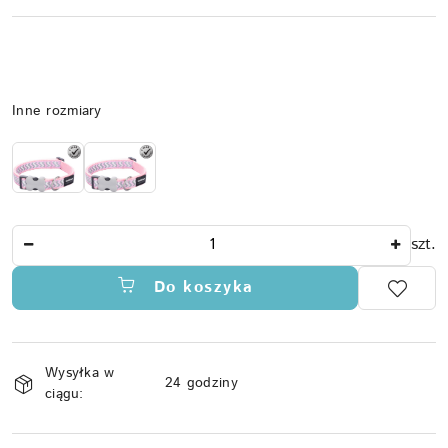
Wariant
Inne rozmiary
Ilość
szt.
Do koszyka
Dostępność
Wysyłka w
i
24 godziny
ciągu:
dostawa