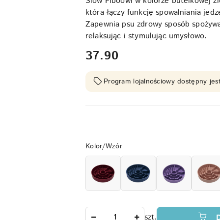
Slow Fiboowl w kolorze butelkowej zi
która łączy funkcję spowalniania jed
Zapewnia psu zdrowy sposób spożywa
relaksując i stymulując umysłowo.
cena:
37.90
Program lojalnościowy dostępny jest
Wariant
Kolor/Wzór
Ilość
szt.