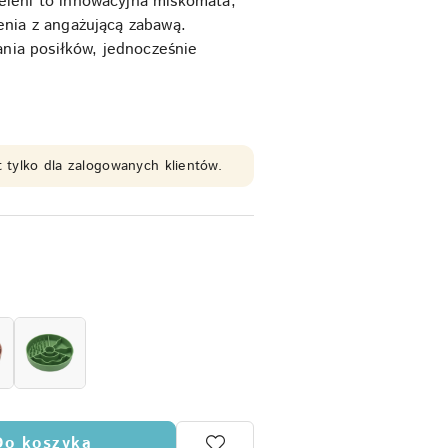
eleni to innowacyjna miskomata,
zenia z angażującą zabawą.
nia posiłków, jednocześnie
 tylko dla zalogowanych klientów.
Do koszyka