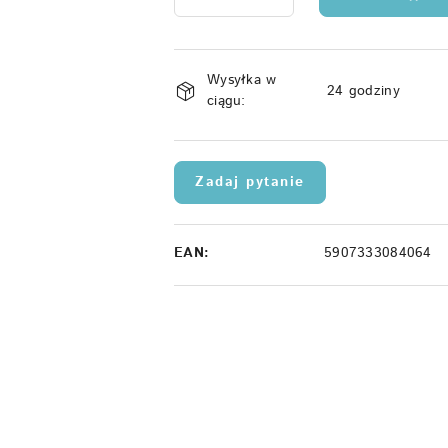
Dostępność
Wysyłka w
i
24 godziny
ciągu:
dostawa
Zadaj pytanie
EAN:
5907333084064