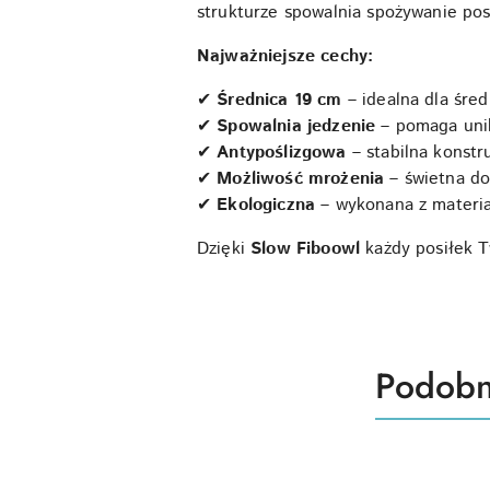
strukturze spowalnia spożywanie po
Najważniejsze cechy:
✔
Średnica 19 cm
– idealna dla śred
✔
Spowalnia jedzenie
– pomaga unik
✔
Antypoślizgowa
– stabilna konstr
✔
Możliwość mrożenia
– świetna do
✔
Ekologiczna
– wykonana z materia
Dzięki
Slow Fiboowl
każdy posiłek Tw
Produk
Podobn
Pomiń karuzelę produktów
o
statusie