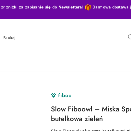
zniżki za zapisanie się do Newslettera
!
D
armowa dostawa j
NAZWA
PRODUCENTA:
FIBOO
Slow Fiboowl – Miska Spo
butelkowa zieleń