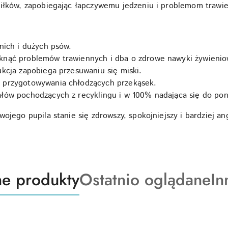
siłków, zapobiegając łapczywemu jedzeniu i problemom trawi
nich i dużych psów.
nąć problemów trawiennych i dba o zdrowe nawyki żywienio
ukcja zapobiega przesuwaniu się miski.
 przygotowywania chłodzących przekąsek.
łów pochodzących z recyklingu i w 100% nadająca się do po
ojego pupila stanie się zdrowszy, spokojniejszy i bardziej an
ty
Produkty
Pr
e produkty
Ostatnio oglądane
In
o
o
:
statusie:
st