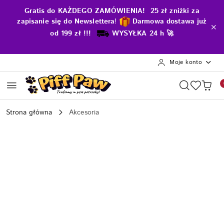
Przejdź do treści głównej
Przejdź do wyszukiwarki
Przejdź do moje konto
Przejdź do menu głównego
Przejdź do opisu produktu
Przejdź do stopki
Gratis do KAŻDEGO ZAMÓWIENIA! 25 zł zniżki za
zapisanie się do Newslettera
!
D
armowa dostawa już
od 199 zł !!!
WYSYŁKA 24 h 🚀
Moje konto
Strona główna
Akcesoria