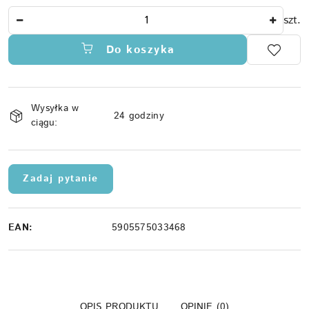
Ilość
szt.
Do koszyka
Dostępność
Wysyłka w
i
24 godziny
ciągu:
dostawa
Zadaj pytanie
EAN:
5905575033468
OPIS PRODUKTU
OPINIE (0)