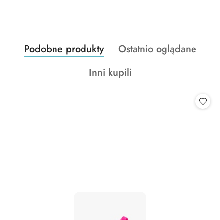
Produkty
Produkty
Podobne produkty
Ostatnio oglądane
Pomiń karuzelę produktów
o
o
Produkty
Inni kupili
statusie:
statusie:
o
statusie: