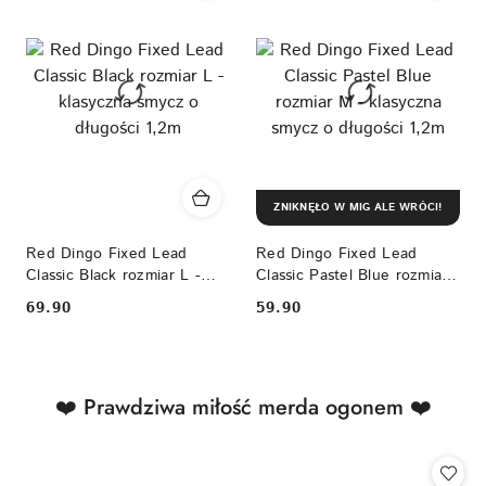
ZNIKNĘŁO W MIG ALE WRÓCI!
Red Dingo Fixed Lead
Red Dingo Fixed Lead
Classic Black rozmiar L -
Classic Pastel Blue rozmiar
klasyczna smycz o długości
M - klasyczna smycz o
69.90
59.90
Cena:
Cena:
1,2m
długości 1,2m
Produkty
❤️ Prawdziwa miłość merda ogonem ❤️
Pomiń karuzelę produktów
o
statusie: