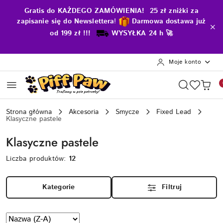
Przejdź do treści głównej
Przejdź do wyszukiwarki
Przejdź do moje konto
Przejdź do menu głównego
Przejdź do stopki
Gratis do KAŻDEGO ZAMÓWIENIA! 25 zł zniżki za
zapisanie się do Newslettera
!
D
armowa dostawa już
od 199 zł !!!
WYSYŁKA 24 h 🚀
Moje konto
Strona główna
Akcesoria
Smycze
Fixed Lead
Klasyczne pastele
Klasyczne pastele
Liczba produktów:
12
Kategorie
Filtruj
Zastosowano
Sortuj