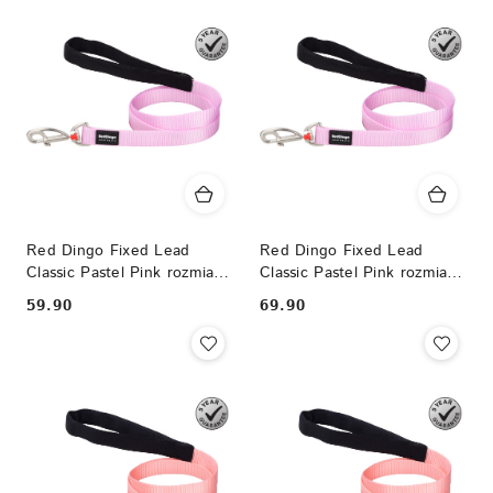
Red Dingo Fixed Lead
Red Dingo Fixed Lead
Classic Pastel Pink rozmiar
Classic Pastel Pink rozmiar
M - klasyczna smycz o
L - klasyczna smycz o
59.90
69.90
Cena:
Cena:
długości 1,2m
długości 1,2m