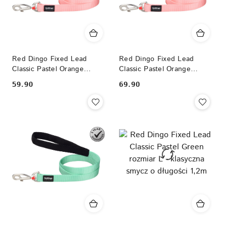
Red Dingo Fixed Lead
Red Dingo Fixed Lead
Classic Pastel Orange
Classic Pastel Orange
rozmiar M - klasyczna smycz
rozmiar L - klasyczna smycz
59.90
69.90
Cena:
Cena:
o długości 1,2m
o długości 1,2m