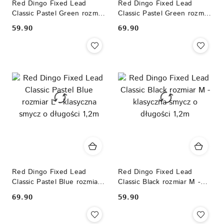
Red Dingo Fixed Lead
Red Dingo Fixed Lead
Classic Pastel Green rozmiar
Classic Pastel Green rozmiar
M- klasyczna smycz o
L - klasyczna smycz o
59.90
69.90
Cena:
Cena:
długości 1,2m
długości 1,2m
Red Dingo Fixed Lead
Red Dingo Fixed Lead
Classic Pastel Blue rozmiar
Classic Black rozmiar M -
L - klasyczna smycz o
klasyczna smycz o długości
69.90
59.90
Cena:
Cena:
długości 1,2m
1,2m