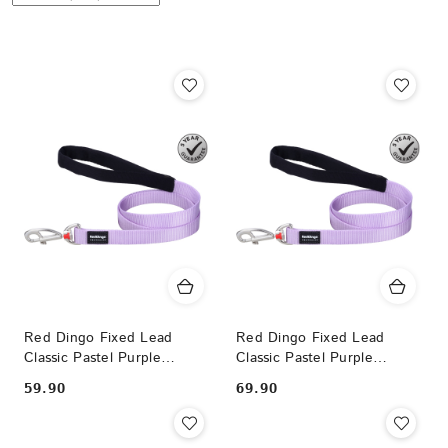
według
sortowanie:
Nazwa
(Z-
A).
Red Dingo Fixed Lead
Red Dingo Fixed Lead
Classic Pastel Purple
Classic Pastel Purple
rozmiar M - klasyczna smycz
rozmiar L - klasyczna smycz
59.90
69.90
Cena:
Cena:
o długości 1,2m
o długości 1,2m