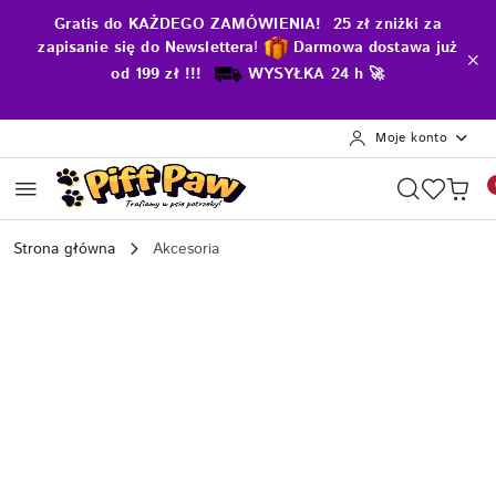
Przejdź do treści głównej
Przejdź do wyszukiwarki
Przejdź do moje konto
Przejdź do menu głównego
Przejdź do opisu produktu
Przejdź do stopki
Gratis do KAŻDEGO ZAMÓWIENIA! 25 zł zniżki za
zapisanie się do Newslettera
!
D
armowa dostawa już
od 199 zł !!!
WYSYŁKA 24 h 🚀
Moje konto
Strona główna
Akcesoria