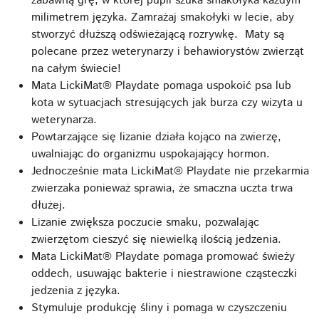
zabawną grę, w której pupil szuka smakołyka każdym
milimetrem języka. Zamrażaj smakołyki w lecie, aby
stworzyć dłuższą odświeżającą rozrywkę. Maty są
polecane przez weterynarzy i behawiorystów zwierząt
na całym świecie!
Mata LickiMat® Playdate pomaga uspokoić psa lub
kota w sytuacjach stresujących jak burza czy wizyta u
weterynarza.
Powtarzające się lizanie działa kojąco na zwierzę,
uwalniając do organizmu uspokajający hormon.
Jednocześnie mata LickiMat® Playdate nie przekarmia
zwierzaka ponieważ sprawia, że ​smaczna uczta trwa
dłużej.
Lizanie zwiększa poczucie smaku, pozwalając
zwierzętom cieszyć się niewielką ilością jedzenia.
Mata LickiMat® Playdate pomaga promować świeży
oddech, usuwając bakterie i niestrawione cząsteczki
jedzenia z języka.
Stymuluje produkcję śliny i pomaga w czyszczeniu