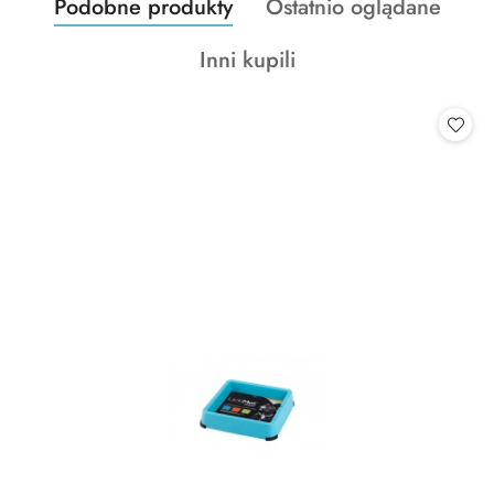
Produkty
Produkty
Podobne produkty
Ostatnio oglądane
Pomiń karuzelę produktów
o
o
Produkty
Inni kupili
statusie:
statusie:
o
statusie: