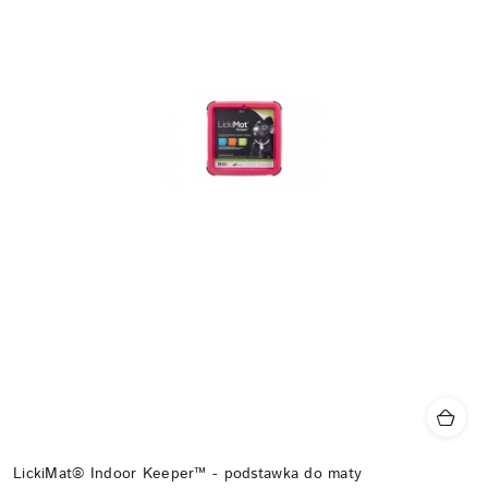
LickiMat® Indoor Keeper™ - podstawka do maty