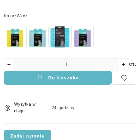
Wariant
Kolor/Wzór
Ilość
szt.
Do koszyka
Dostępność
Wysyłka w
i
24 godziny
ciągu:
dostawa
Zadaj pytanie