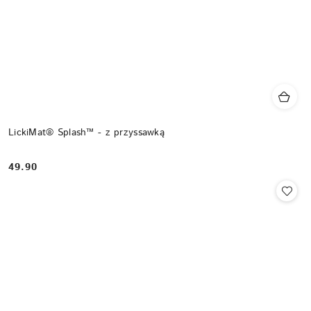
LickiMat® Splash™ - z przyssawką
49.90
Cena: