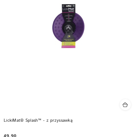
LickiMat® Splash™ - z przyssawką
49.90