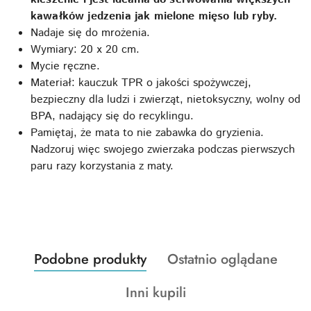
kawałków jedzenia jak mielone mięso lub ryby.
Nadaje się do mrożenia.
Wymiary: 20 x 20 cm.
Mycie ręczne.
Materiał: kauczuk TPR o jakości spożywczej,
bezpieczny dla ludzi i zwierząt, nietoksyczny, wolny od
BPA, nadający się do recyklingu.
Pamiętaj, że mata to nie zabawka do gryzienia.
Nadzoruj więc swojego zwierzaka podczas pierwszych
paru razy korzystania z maty.
Produkty
Produkty
Podobne produkty
Ostatnio oglądane
Pomiń karuzelę produktów
o
o
Produkty
Inni kupili
statusie:
statusie:
o