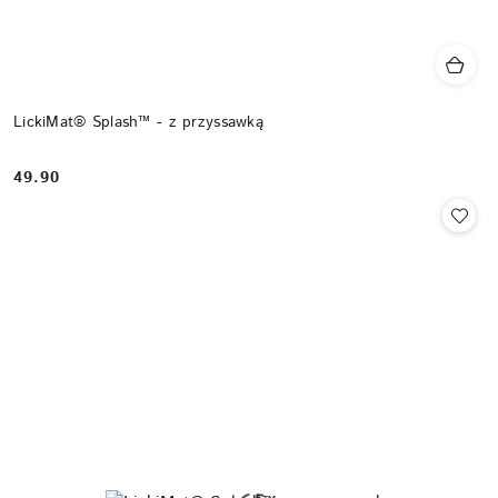
LickiMat® Splash™ - z przyssawką
49.90
Cena: