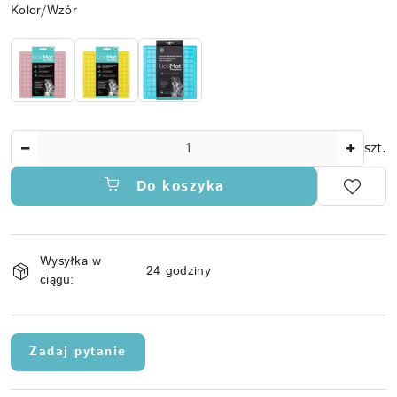
Wariant
Kolor/Wzór
Ilość
szt.
Do koszyka
Dostępność
Wysyłka w
i
24 godziny
ciągu:
dostawa
Zadaj pytanie