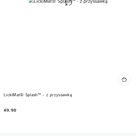
LickiMat® Splash™ - z przyssawką
49.90
Cena: