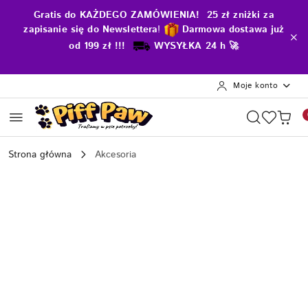
Przejdź do treści głównej
Przejdź do wyszukiwarki
Przejdź do moje konto
Przejdź do menu głównego
Przejdź do opisu produktu
Przejdź do stopki
Gratis do KAŻDEGO ZAMÓWIENIA! 25 zł zniżki za
zapisanie się do Newslettera
!
D
armowa dostawa już
od 199 zł !!!
WYSYŁKA 24 h 🚀
Moje konto
Strona główna
Akcesoria