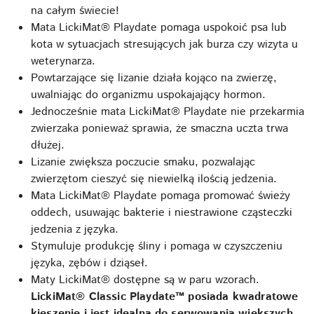
na całym świecie!
Mata LickiMat® Playdate pomaga uspokoić psa lub
kota w sytuacjach stresujących jak burza czy wizyta u
weterynarza.
Powtarzające się lizanie działa kojąco na zwierzę,
uwalniając do organizmu uspokajający hormon.
Jednocześnie mata LickiMat® Playdate nie przekarmia
zwierzaka ponieważ sprawia, że ​smaczna uczta trwa
dłużej.
Lizanie zwiększa poczucie smaku, pozwalając
zwierzętom cieszyć się niewielką ilością jedzenia.
Mata LickiMat® Playdate pomaga promować świeży
oddech, usuwając bakterie i niestrawione cząsteczki
jedzenia z języka.
Stymuluje produkcję śliny i pomaga w czyszczeniu
języka, zębów i dziąseł.
Maty LickiMat® dostępne są w paru wzorach.
LickiMat® Classic Playdate™ posiada kwadratowe
kieszenie i jest idealna do serwowania większych