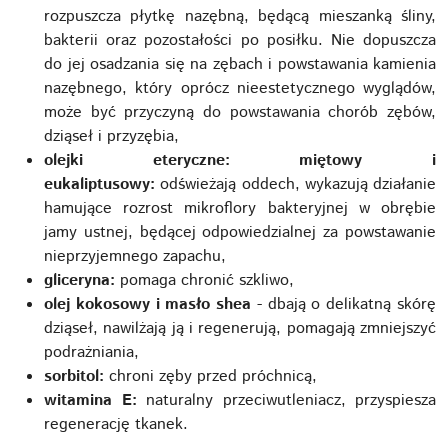
rozpuszcza płytkę nazębną, będącą mieszanką śliny,
bakterii oraz pozostałości po posiłku. Nie dopuszcza
do jej osadzania się na zębach i powstawania kamienia
nazębnego, który oprócz nieestetycznego wyglądów,
może być przyczyną do powstawania chorób zębów,
dziąseł i przyzębia,
olejki eteryczne: miętowy i
eukaliptusowy:
odświeżają oddech, wykazują działanie
hamujące rozrost mikroflory bakteryjnej w obrębie
jamy ustnej, będącej odpowiedzialnej za powstawanie
nieprzyjemnego zapachu,
gliceryna:
pomaga chronić szkliwo,
olej kokosowy i masło shea
- dbają o delikatną skórę
dziąseł, nawilżają ją i regenerują, pomagają zmniejszyć
podrażniania,
sorbitol:
chroni zęby przed próchnicą,
witamina E:
naturalny przeciwutleniacz, przyspiesza
regenerację tkanek.