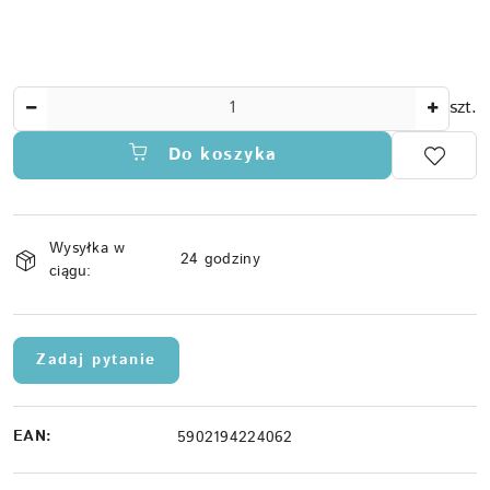
Ilość
szt.
Do koszyka
Dostępność
Wysyłka w
i
24 godziny
ciągu:
dostawa
Zadaj pytanie
EAN:
5902194224062