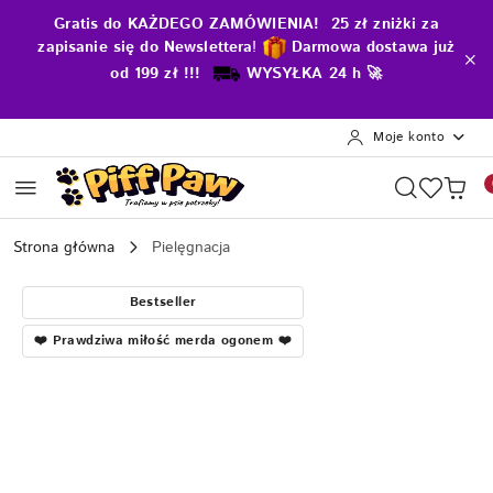
Przejdź do treści głównej
Przejdź do wyszukiwarki
Przejdź do moje konto
Przejdź do menu głównego
Przejdź do opisu produktu
Przejdź do stopki
Gratis do KAŻDEGO ZAMÓWIENIA! 25 zł zniżki za
zapisanie się do Newslettera
!
D
armowa dostawa już
od 199 zł !!!
WYSYŁKA 24 h 🚀
Moje konto
Strona główna
Pielęgnacja
Bestseller
❤️ Prawdziwa miłość merda ogonem ❤️