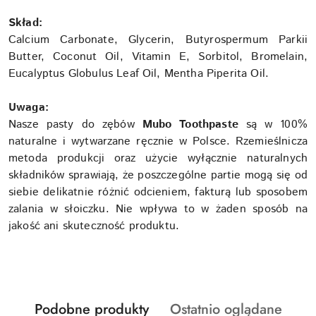
Skład:
Calcium Carbonate, Glycerin, Butyrospermum Parkii
Butter, Coconut Oil, Vitamin E, Sorbitol, Bromelain,
Eucalyptus Globulus Leaf Oil, Mentha Piperita Oil.
Uwaga:
Nasze pasty do zębów
Mubo Toothpaste
są w 100%
naturalne i wytwarzane ręcznie w Polsce. Rzemieślnicza
metoda produkcji oraz użycie wyłącznie naturalnych
składników sprawiają, że poszczególne partie mogą się od
siebie delikatnie różnić odcieniem, fakturą lub sposobem
zalania w słoiczku. Nie wpływa to w żaden sposób na
jakość ani skuteczność produktu.
Produkty
Produkty
Podobne produkty
Ostatnio oglądane
Pomiń karuzelę produktów