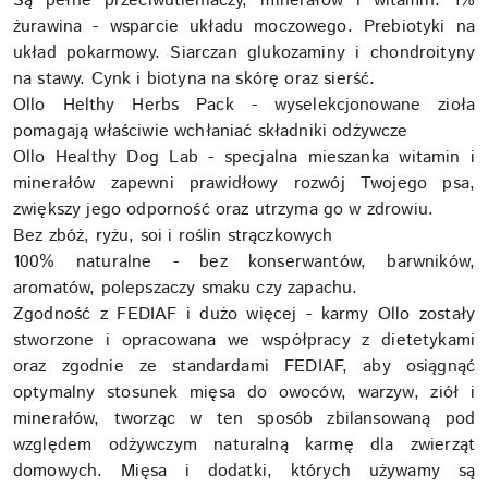
Są pełne przeciwutleniaczy, minerałów i witamin. 1%
żurawina - wsparcie układu moczowego. Prebiotyki na
układ pokarmowy. Siarczan glukozaminy i chondroityny
na stawy. Cynk i biotyna na skórę oraz sierść.
Ollo Helthy Herbs Pack - wyselekcjonowane zioła
pomagają właściwie wchłaniać składniki odżywcze
Ollo Healthy Dog Lab - specjalna mieszanka witamin i
minerałów zapewni prawidłowy rozwój Twojego psa,
zwiększy jego odporność oraz utrzyma go w zdrowiu.
Bez zbóż, ryżu, soi i roślin strączkowych
100% naturalne - bez konserwantów, barwników,
aromatów, polepszaczy smaku czy zapachu.
Zgodność z FEDIAF i dużo więcej - karmy Ollo zostały
stworzone i opracowana we współpracy z dietetykami
oraz zgodnie ze standardami FEDIAF, aby osiągnąć
optymalny stosunek mięsa do owoców, warzyw, ziół i
minerałów, tworząc w ten sposób zbilansowaną pod
względem odżywczym naturalną karmę dla zwierząt
domowych. Mięsa i dodatki, których używamy są