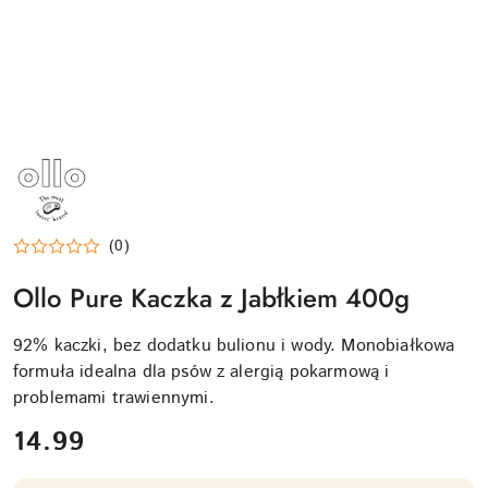
NAZWA
PRODUCENTA:
OLLO
(0)
Ollo Pure Kaczka z Jabłkiem 400g
92% kaczki, bez dodatku bulionu i wody. Monobiałkowa
formuła idealna dla psów z alergią pokarmową i
problemami trawiennymi.
cena:
14.99