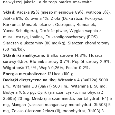
najwyższej jakości, a do tego bardzo smakowite.
Skład:
Kaczka 92% (mięso mięśniowe 89%, wątroba 3%),
Jabłka 6%, Żurawina 1%, Zioła (Dzika róża, Pokrzywa,
Kurkuma, Mniszek lekarski, Ostropest, Rumianek,
Yucca Schidigera), Drożdże piwne, Węglan wapnia z
muszli ostryg, Inulina, Fruktooligosacharydy (FOS),
Siarczan glukozaminy (80 mg/kg), Siarczan chondroityny
(50 mg/kg).
Składniki analityczne:
Białko surowe 14,3%, Tłuszcz
surowy 6,5%, Błonnik surowy 0,7%, Popiół surowy 2,9%,
Wilgotność 71,4%, Wapń 0,26%, Fosfor 0,2%.
Energia metaboliczna:
121 kcal/100 g.
Dodatki dietetyczne na 1kg
: Witamina A (3a672a) 5000
j.m., Witamina D3 (3a671) 500 j.m., Witamina E 50 mg,
Biotyna 105,5 µg, Cynk (siarczan cynku, monohydrat;
3b605) 20 mg, Miedź (siarczan miedzi, pentahydrat; E4) 5
mg, Mangan (siarczan manganawy, monohydrat; 3b503) 5
mg, Żelazo (siarczan żelaza (II), monohydrat; 3b103) 3