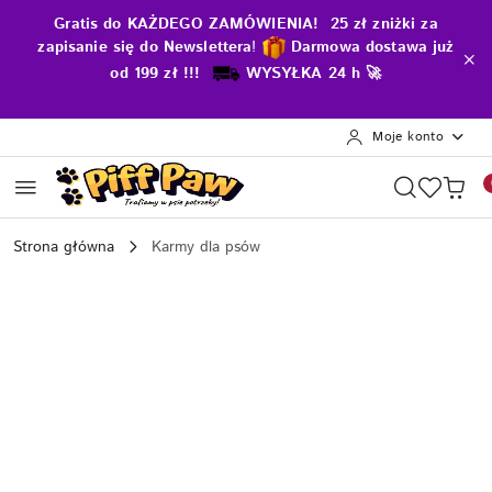
Przejdź do treści głównej
Przejdź do wyszukiwarki
Przejdź do moje konto
Przejdź do menu głównego
Przejdź do opisu produktu
Przejdź do stopki
Gratis do KAŻDEGO ZAMÓWIENIA! 25 zł zniżki za
zapisanie się do Newslettera
!
D
armowa dostawa już
od 199 zł !!!
WYSYŁKA 24 h 🚀
Moje konto
Strona główna
Karmy dla psów