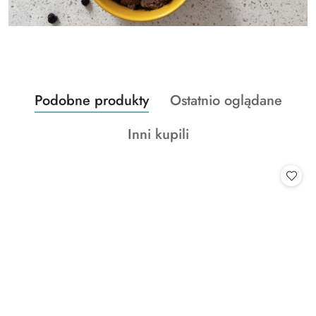
Produkty
Produkty
Podobne produkty
Ostatnio oglądane
Pomiń karuzelę produktów
o
o
Produkty
Inni kupili
statusie:
statusie:
o
statusie: