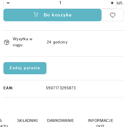
Ilość
szt.
Do koszyka
Dostępność
Wysyłka w
i
24 godziny
ciągu:
dostawa
Zadaj pytanie
EAN:
5907173295873
S
SKŁADNIKI
DAWKOWANIE
INFORMACJE
UKTU
DOT.