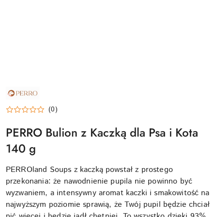
NAZWA
PRODUCENTA:
PERRO
(0)
PERRO Bulion z Kaczką dla Psa i Kota
140 g
PERROland Soups z kaczką powstał z prostego
przekonania: że nawodnienie pupila nie powinno być
wyzwaniem, a intensywny aromat kaczki i smakowitość na
najwyższym poziomie sprawią, że Twój pupil będzie chciał
pić więcej i będzie jadł chętniej. To wszystko dzięki 93%