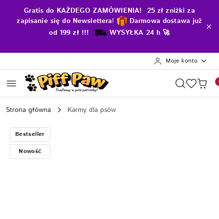
Przejdź do treści głównej
Przejdź do wyszukiwarki
Przejdź do moje konto
Przejdź do menu głównego
Przejdź do opisu produktu
Przejdź do stopki
Gratis do KAŻDEGO ZAMÓWIENIA! 25 zł zniżki za
zapisanie się do Newslettera
!
D
armowa dostawa już
od 199 zł !!!
WYSYŁKA 24 h 🚀
Moje konto
Strona główna
Karmy dla psów
Bestseller
Nowość