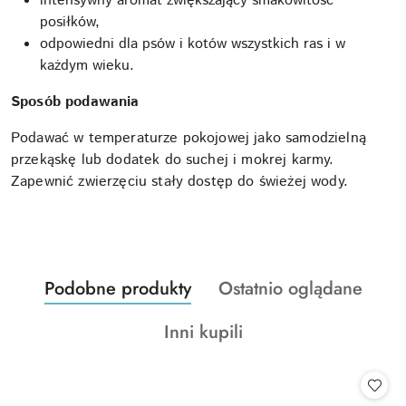
intensywny aromat zwiększający smakowitość
posiłków,
odpowiedni dla psów i kotów wszystkich ras i w
każdym wieku.
Sposób podawania
Podawać w temperaturze pokojowej jako samodzielną
przekąskę lub dodatek do suchej i mokrej karmy.
Zapewnić zwierzęciu stały dostęp do świeżej wody.
Produkty
Produkty
Podobne produkty
Ostatnio oglądane
Pomiń karuzelę produktów
o
o
Produkty
Inni kupili
statusie:
statusie:
o
statusie: