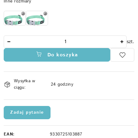
Wariant
Inne rozmiary
Ilość
szt.
Do koszyka
Dostępność
Wysyłka w
i
24 godziny
ciągu:
dostawa
Zadaj pytanie
EAN:
9330725103887