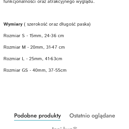
funkcjonalności oraz atrakcyjnego wyglądu.
Wymiary
( szerokość oraz długość paska)
Rozmiar S - 15mm, 24-36 cm
Rozmiar M - 20mm, 31-47 cm
Rozmiar L - 25mm, 41-63cm
Rozmiar GS - 40mm, 37-55cm
Produkty
Produkty
Podobne produkty
Ostatnio oglądane
Pomiń karuzelę produktów
o
o