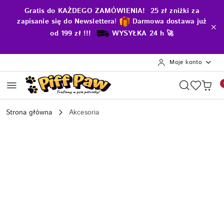
Przejdź do treści głównej
Przejdź do wyszukiwarki
Przejdź do moje konto
Przejdź do menu głównego
Przejdź do opisu produktu
Przejdź do stopki
Gratis do KAŻDEGO ZAMÓWIENIA! 25 zł zniżki za
zapisanie się do Newslettera
!
D
armowa dostawa już
od 199 zł !!!
WYSYŁKA 24 h 🚀
Moje konto
Strona główna
Akcesoria