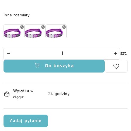
Wariant
Inne rozmiary
Ilość
szt.
Do koszyka
Dostępność
Wysyłka w
i
24 godziny
ciągu:
dostawa
Zadaj pytanie