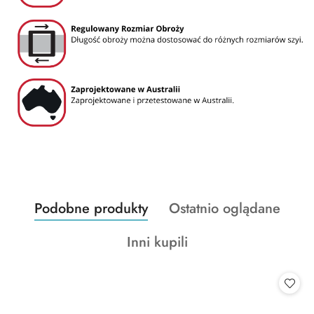
Produkty
Produkty
Podobne produkty
Ostatnio oglądane
Pomiń karuzelę produktów
o
o
Produkty
Inni kupili
statusie:
statusie:
o
statusie: