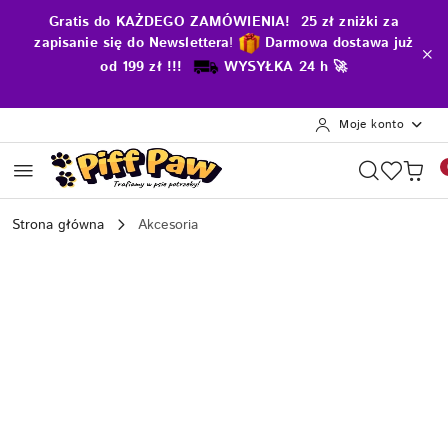
Przejdź do treści głównej
Przejdź do wyszukiwarki
Przejdź do moje konto
Przejdź do menu głównego
Przejdź do opisu produktu
Przejdź do stopki
Gratis do KAŻDEGO ZAMÓWIENIA! 25 zł zniżki za
zapisanie się do Newslettera
!
D
armowa dostawa już
od 199 zł !!!
WYSYŁKA 24 h 🚀
Moje konto
Strona główna
Akcesoria