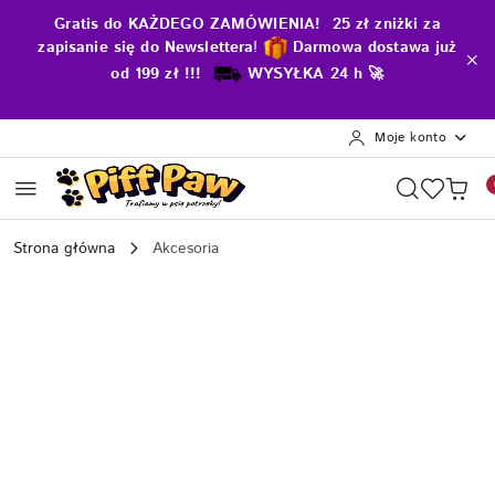
Przejdź do treści głównej
Przejdź do wyszukiwarki
Przejdź do moje konto
Przejdź do menu głównego
Przejdź do opisu produktu
Przejdź do stopki
Gratis do KAŻDEGO ZAMÓWIENIA! 25 zł zniżki za
zapisanie się do Newslettera
!
D
armowa dostawa już
od 199 zł !!!
WYSYŁKA 24 h 🚀
Moje konto
Strona główna
Akcesoria