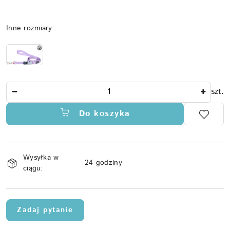
Wariant
Inne rozmiary
Ilość
szt.
Do koszyka
Dostępność
Wysyłka w
i
24 godziny
ciągu:
dostawa
Zadaj pytanie