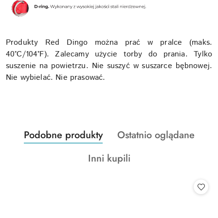
Produkty Red Dingo można prać w pralce (maks.
40°C/104°F). Zalecamy użycie torby do prania. Tylko
suszenie na powietrzu. Nie suszyć w suszarce bębnowej.
Nie wybielać. Nie prasować.
Produkty
Produkty
Podobne produkty
Ostatnio oglądane
Pomiń karuzelę produktów
o
o
Produkty
Inni kupili
statusie:
statusie:
o
statusie: