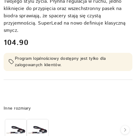
Twojego stylu życia. Płynna regulacja w ruchu, jedno
kliknięcie do przypięcia oraz wszechstronny pasek na
biodra sprawiają, że spacery stają się czystą
przyjemnością. SuperLead na nowo definiuje klasyczną
smycz.
cena:
104.90
Program lojalnościowy dostępny jest tylko dla
zalogowanych klientów.
Wariant
Inne rozmiary