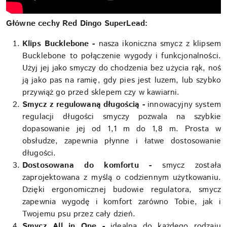
Główne cechy Red Dingo SuperLead:
Klips Bucklebone -
nasza ikoniczna smycz z klipsem
Bucklebone to połączenie wygody i funkcjonalności.
Użyj jej jako smyczy do chodzenia bez użycia rąk, noś
ją jako pas na ramię, gdy pies jest luzem, lub szybko
przywiąż go przed sklepem czy w kawiarni.
Smycz z regulowaną długością -
innowacyjny system
regulacji długości smyczy pozwala na szybkie
dopasowanie jej od 1,1 m do 1,8 m. Prosta w
obsłudze, zapewnia płynne i łatwe dostosowanie
długości.
Dostosowana do komfortu -
smycz została
zaprojektowana z myślą o codziennym użytkowaniu.
Dzięki ergonomicznej budowie regulatora, smycz
zapewnia wygodę i komfort zarówno Tobie, jak i
Twojemu psu przez cały dzień.
Smycz All in One -
idealna do każdego rodzaju