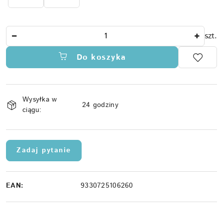
Ilość
szt.
Do koszyka
Dostępność
Wysyłka w
i
24 godziny
ciągu:
dostawa
Zadaj pytanie
EAN:
9330725106260