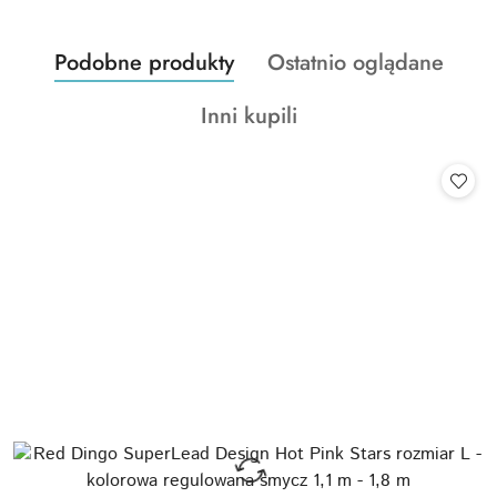
Produkty
Produkty
Podobne produkty
Ostatnio oglądane
Pomiń karuzelę produktów
o
o
Produkty
Inni kupili
statusie:
statusie:
o
statusie: