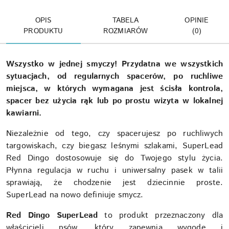
OPIS
TABELA
OPINIE
PRODUKTU
ROZMIARÓW
(0)
Wszystko w jednej smyczy! Przydatna we wszystkich
sytuacjach, od regularnych spacerów, po ruchliwe
miejsca, w których wymagana jest ścisła kontrola,
spacer bez użycia rąk lub po prostu wizyta w lokalnej
kawiarni.
Niezależnie od tego, czy spacerujesz po ruchliwych
targowiskach, czy biegasz leśnymi szlakami, SuperLead
Red Dingo dostosowuje się do Twojego stylu życia.
Płynna regulacja w ruchu i uniwersalny pasek w talii
sprawiają, że chodzenie jest dziecinnie proste.
Super
Lead na nowo definiuje smycz.
Red Dingo SuperLead
to produkt przeznaczony dla
właścicieli psów, który zapewnia wygodę i