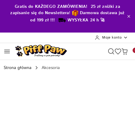
Przejdź do treści głównej
Przejdź do wyszukiwarki
Przejdź do moje konto
Przejdź do menu głównego
Przejdź do opisu produktu
Przejdź do stopki
Gratis do KAŻDEGO ZAMÓWIENIA! 25 zł zniżki za
zapisanie się do Newslettera
!
D
armowa dostawa już
od 199 zł !!!
WYSYŁKA 24 h 🚀
Moje konto
Strona główna
Akcesoria