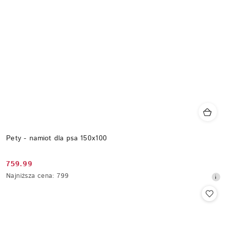
Pety - namiot dla psa 150x100
759.99
Cena
Najniższa
Najniższa cena:
799
promocyjna:
cena
z
30
dni
przed