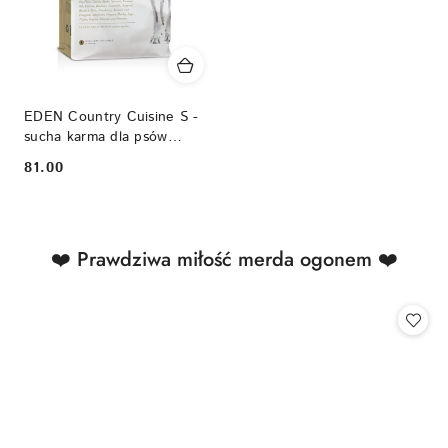
EDEN Country Cuisine S -
sucha karma dla psów
małych ras 2 kg
81.00
Cena:
Produkty
❤️ Prawdziwa miłość merda ogonem ❤️
Pomiń karuzelę produktów
o
statusie: