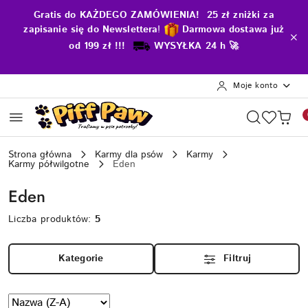
Przejdź do treści głównej
Przejdź do wyszukiwarki
Przejdź do moje konto
Przejdź do menu głównego
Przejdź do stopki
Gratis do KAŻDEGO ZAMÓWIENIA! 25 zł zniżki za
zapisanie się do Newslettera
!
D
armowa dostawa już
od 199 zł !!!
WYSYŁKA 24 h 🚀
Moje konto
Strona główna
Karmy dla psów
Karmy
Karmy półwilgotne
Eden
Eden
Liczba produktów:
5
Kategorie
Filtruj
Zastosowano
Sortuj