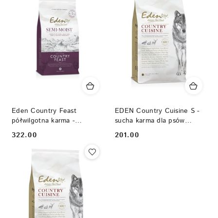
Eden Country Feast
EDEN Country Cuisine S -
półwilgotna karma -
sucha karma dla psów
dziczyzna z jagnięciną 10 kg
małych ras 6 kg
322.00
201.00
Cena:
Cena: