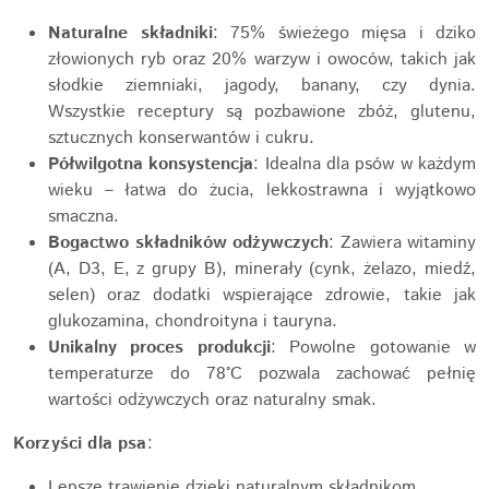
Naturalne składniki
: 75% świeżego mięsa i dziko
złowionych ryb oraz 20% warzyw i owoców, takich jak
słodkie ziemniaki, jagody, banany, czy dynia.
Wszystkie receptury są pozbawione zbóż, glutenu,
sztucznych konserwantów i cukru.
Półwilgotna konsystencja
: Idealna dla psów w każdym
wieku – łatwa do żucia, lekkostrawna i wyjątkowo
smaczna.
Bogactwo składników odżywczych
: Zawiera witaminy
(A, D3, E, z grupy B), minerały (cynk, żelazo, miedź,
selen) oraz dodatki wspierające zdrowie, takie jak
glukozamina, chondroityna i tauryna.
Unikalny proces produkcji
: Powolne gotowanie w
temperaturze do 78°C pozwala zachować pełnię
wartości odżywczych oraz naturalny smak.
Korzyści dla psa
:
Lepsze trawienie dzięki naturalnym składnikom.