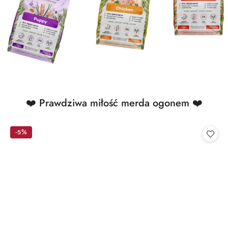
Produkty
❤️ Prawdziwa miłość merda ogonem ❤️
Pomiń karuzelę produktów
o
statusie:
-5%