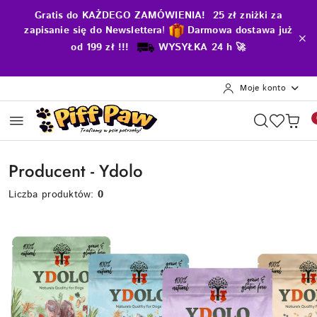
Przejdź do treści głównej
Przejdź do wyszukiwarki
Przejdź do moje konto
Przejdź do menu głównego
Przejdź do stopki
Gratis do KAŻDEGO ZAMÓWIENIA! 25 zł zniżki za
zapisanie się do Newslettera
!
D
armowa dostawa już
od 199 zł !!!
WYSYŁKA 24 h 🚀
Moje konto
Producent - Ydolo
Liczba produktów:
0